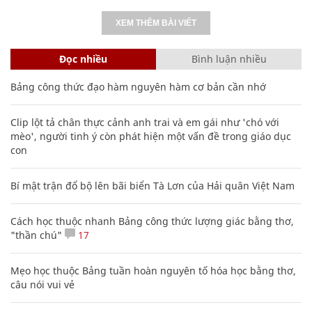
XEM THÊM BÀI VIẾT
Đọc nhiều
Bình luận nhiều
Bảng công thức đạo hàm nguyên hàm cơ bản cần nhớ
Clip lột tả chân thực cảnh anh trai và em gái như 'chó với
mèo', người tinh ý còn phát hiện một vấn đề trong giáo dục
con
Bí mật trận đổ bộ lên bãi biển Tà Lơn của Hải quân Việt Nam
Cách học thuộc nhanh Bảng công thức lượng giác bằng thơ,
"thần chú"
17
Mẹo học thuộc Bảng tuần hoàn nguyên tố hóa học bằng thơ,
câu nói vui vẻ