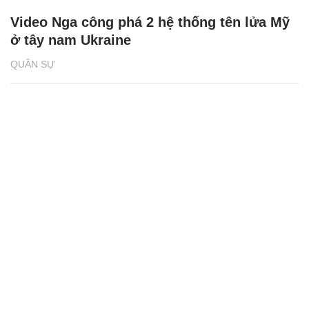
Video Nga công phá 2 hệ thống tên lửa Mỹ
ở tây nam Ukraine
QUÂN SỰ