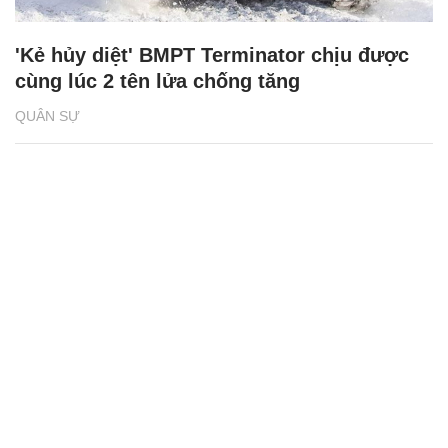
'Kẻ hủy diệt' BMPT Terminator chịu được
cùng lúc 2 tên lửa chống tăng
QUÂN SỰ