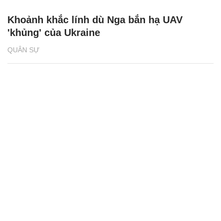
Khoảnh khắc lính dù Nga bắn hạ UAV
'khủng' của Ukraine
QUÂN SỰ