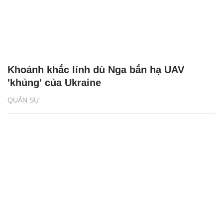
Khoảnh khắc lính dù Nga bắn hạ UAV
'khủng' của Ukraine
QUÂN SỰ