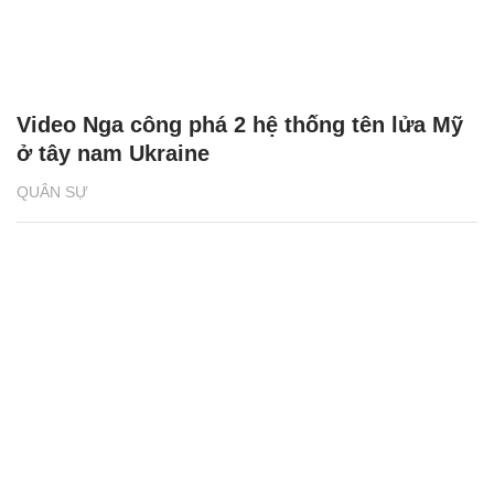
Video Nga công phá 2 hệ thống tên lửa Mỹ
ở tây nam Ukraine
QUÂN SỰ