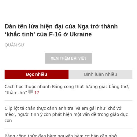
Dàn tên lửa hiện đại của Nga trở thành
‘khắc tinh’ của F-16 ở Ukraine
QUÂN SỰ
XEM THÊM BÀI VIẾT
Đọc nhiều
Bình luận nhiều
Cách học thuộc nhanh Bảng công thức lượng giác bằng thơ,
"thần chú"
17
Clip lột tả chân thực cảnh anh trai và em gái như 'chó với
mèo', người tinh ý còn phát hiện một vấn đề trong giáo dục
con
Bảng công thức đạo hàm nguyên hàm cơ bản cần nhớ