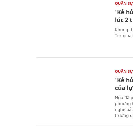
QUÂN S
'Kẻ h
lúc 2 
Khung th
Terminato
QUÂN S
'Kẻ h
của l
Nga đã p
phương t
nghệ bảo
trường đô