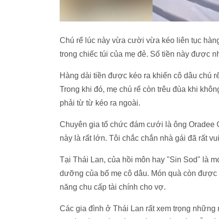
Chú rể lúc này vừa cười vừa kéo liên tục hàng
trong chiếc túi của mẹ đẻ. Số tiền này được n
Hàng dài tiền được kéo ra khiến cô dâu chú r
Trong khi đó, mẹ chú rể còn trêu đùa khi không 
phải từ từ kéo ra ngoài.
Chuyên gia tổ chức đám cưới là ông Oradee C
này là rất lớn. Tôi chắc chắn nhà gái đã rất v
Tại Thái Lan, của hồi môn hay "Sin Sod" là m
dưỡng của bố mẹ cô dâu. Món quà còn được 
năng chu cấp tài chính cho vợ.
Các gia đình ở Thái Lan rất xem trọng những