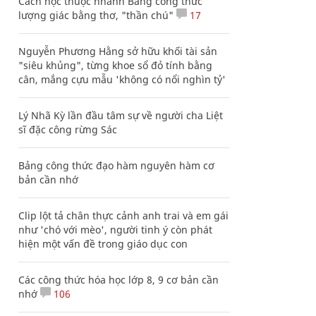
Cách học thuộc nhanh Bảng công thức
lượng giác bằng thơ, "thần chú"
17
Nguyễn Phương Hằng sở hữu khối tài sản
"siêu khủng", từng khoe sổ đỏ tính bằng
cân, mắng cựu mẫu 'không có nổi nghìn tỷ'
Lý Nhã Kỳ lần đầu tâm sự về người cha Liệt
sĩ đặc công rừng Sác
Bảng công thức đạo hàm nguyên hàm cơ
bản cần nhớ
Clip lột tả chân thực cảnh anh trai và em gái
như 'chó với mèo', người tinh ý còn phát
hiện một vấn đề trong giáo dục con
Các công thức hóa học lớp 8, 9 cơ bản cần
nhớ
106