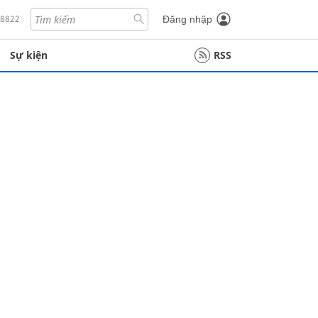
18822
Đăng nhập
Sự kiện
RSS