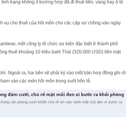
ình trạng không ít trường hợp đã đi thuê tiền, vàng hay ô tô
ch vụ cho thuê của hồi môn cho các cặp vợ chồng vào ngày
iese, một công ty tổ chức sự kiện đặc biệt ở thành phố
ồng thuê khoảng 10 triệu baht Thái (320.000 USD) tiền mặt
phí. Ngoài ra, hai bên sẽ phải ký vào một bản hợp đồng ghi rõ
chạm vào các món hồi môn trong suốt hôn lễ.
ong đám cưới, chú rể mặt mũi đen xì bước ra khỏi phòng
trong căn phòng cưới khiến chú rể rơi vào cảnh mặt mũi đen xì bước ra