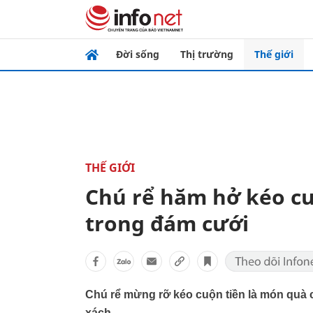
Đời sống
Thị trường
Thế giới
THẾ GIỚI
Chú rể hăm hở kéo cu
trong đám cưới
Chú rể mừng rỡ kéo cuộn tiền là món quà 
xách.