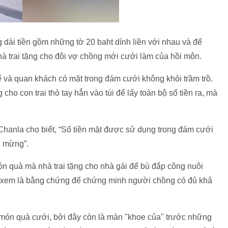
 dài tiền gồm những tờ 20 baht dính liền với nhau và để
hà trai tặng cho đôi vợ chồng mới cưới làm của hồi môn.
ể và quan khách có mặt trong đám cưới không khỏi trầm trồ.
cho con trai thò tay hẳn vào túi để lấy toàn bộ số tiền ra, mà
hanla cho biết, “Số tiền mặt được sử dụng trong đám cưới
ui mừng”.
ón quà mà nhà trai tặng cho nhà gái để bù đắp công nuôi
xem là bằng chứng để chứng minh người chồng có đủ khả
 món quà cưới, bởi đây còn là màn "khoe của" trước những