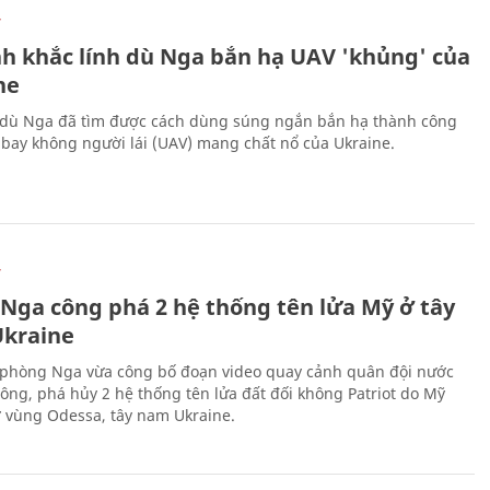
Ự
h khắc lính dù Nga bắn hạ UAV 'khủng' của
ne
 dù Nga đã tìm được cách dùng súng ngắn bắn hạ thành công
bay không người lái (UAV) mang chất nổ của Ukraine.
Ự
 Nga công phá 2 hệ thống tên lửa Mỹ ở tây
kraine
phòng Nga vừa công bố đoạn video quay cảnh quân đội nước
công, phá hủy 2 hệ thống tên lửa đất đối không Patriot do Mỹ
ở vùng Odessa, tây nam Ukraine.