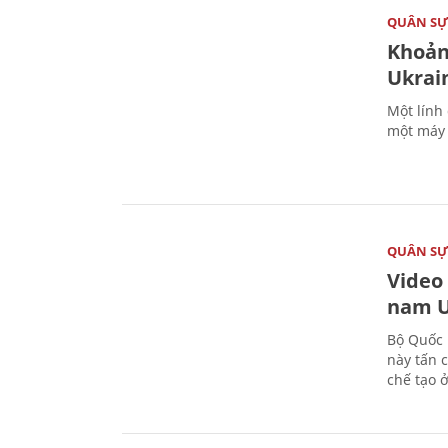
QUÂN S
Khoản
Ukrai
Một lính
một máy 
QUÂN S
Video
nam U
Bộ Quốc 
này tấn 
chế tạo 