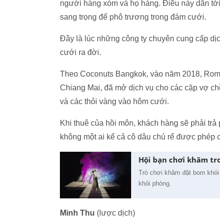
người hàng xóm và họ hàng. Điều này dẫn tới t
sang trọng để phô trương trong đám cưới.
Đây là lúc những công ty chuyên cung cấp dị
cưới ra đời.
Theo Coconuts Bangkok, vào năm 2018, Romant
Chiang Mai, đã mở dịch vụ cho các cặp vợ ch
và các thỏi vàng vào hôm cưới.
Khi thuê của hồi môn, khách hàng sẽ phải trả 
không một ai kể cả cô dâu chú rể được phép 
Hội bạn chơi khăm tr
Trò chơi khăm đặt bom khói 
khỏi phòng.
Minh Thu
(lược dịch)