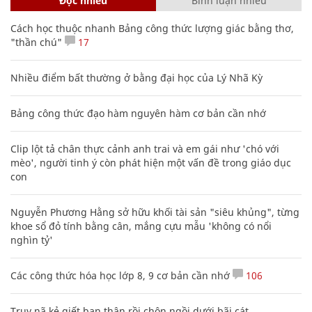
Đọc nhiều
Bình luận nhiều
Cách học thuộc nhanh Bảng công thức lượng giác bằng thơ,
"thần chú"
17
Nhiều điểm bất thường ở bằng đại học của Lý Nhã Kỳ
Bảng công thức đạo hàm nguyên hàm cơ bản cần nhớ
Clip lột tả chân thực cảnh anh trai và em gái như 'chó với
mèo', người tinh ý còn phát hiện một vấn đề trong giáo dục
con
Nguyễn Phương Hằng sở hữu khối tài sản "siêu khủng", từng
khoe sổ đỏ tính bằng cân, mắng cựu mẫu 'không có nổi
nghìn tỷ'
Các công thức hóa học lớp 8, 9 cơ bản cần nhớ
106
Truy nã kẻ giết bạn thân rồi chôn ngồi dưới bãi cát