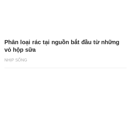
Phân loại rác tại nguồn bắt đầu từ những
vỏ hộp sữa
NHỊP SỐNG