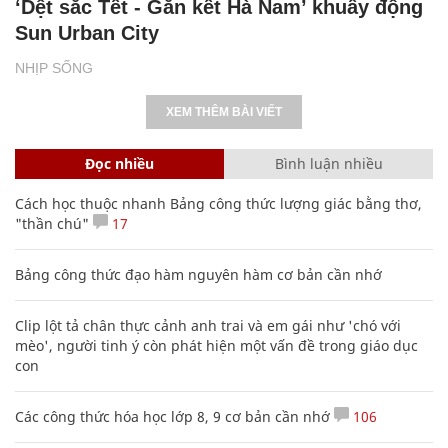
‘Dệt sắc Tết - Gắn kết Hà Nam’ khuấy động
Sun Urban City
NHỊP SỐNG
XEM THÊM BÀI VIẾT
Đọc nhiều
Bình luận nhiều
Cách học thuộc nhanh Bảng công thức lượng giác bằng thơ,
"thần chú"
17
Bảng công thức đạo hàm nguyên hàm cơ bản cần nhớ
Clip lột tả chân thực cảnh anh trai và em gái như 'chó với
mèo', người tinh ý còn phát hiện một vấn đề trong giáo dục
con
Các công thức hóa học lớp 8, 9 cơ bản cần nhớ
106