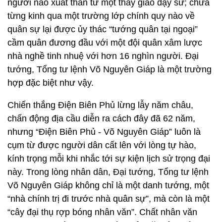
người nào xuất thân từ một thầy giáo dạy sử; chưa
từng kinh qua một trường lớp chính quy nào về
quân sự lại được ủy thác “tướng quân tại ngoại”
cầm quân đương đầu với một đội quân xâm lược
nhà nghề tinh nhuệ với hơn 16 nghìn người. Đại
tướng, Tổng tư lệnh Võ Nguyên Giáp là một trường
hợp đặc biệt như vậy.
Chiến thắng Điện Biên Phủ lừng lẫy năm châu,
chấn động địa cầu diễn ra cách đây đã 62 năm,
nhưng “Điện Biên Phủ - Võ Nguyên Giáp” luôn là
cụm từ được người dân cất lên với lòng tự hào,
kính trọng mỗi khi nhắc tới sự kiện lịch sử trọng đại
này. Trong lòng nhân dân, Đại tướng, Tổng tư lệnh
Võ Nguyên Giáp không chỉ là một danh tướng, một
“nhà chính trị đi trước nhà quân sự”, mà còn là một
“cây đại thụ rợp bóng nhân văn”. Chất nhân văn