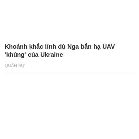
Khoảnh khắc lính dù Nga bắn hạ UAV
'khủng' của Ukraine
QUÂN SỰ