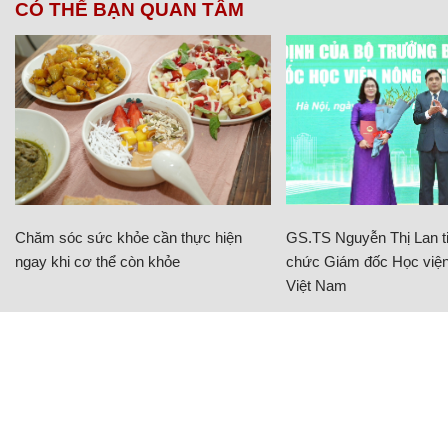
CÓ THỂ BẠN QUAN TÂM
Chăm sóc sức khỏe cần thực hiện
GS.TS Nguyễn Thị Lan ti
ngay khi cơ thể còn khỏe
chức Giám đốc Học viện
Việt Nam