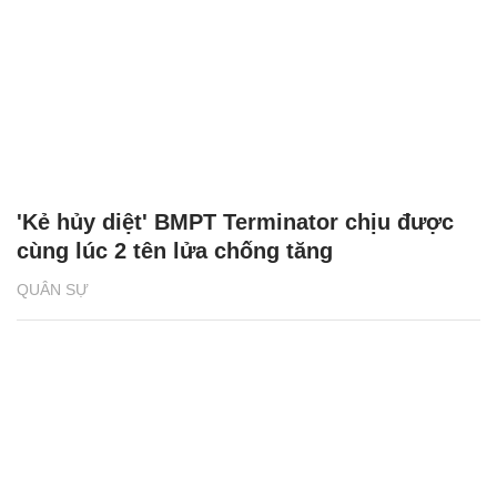
'Kẻ hủy diệt' BMPT Terminator chịu được
cùng lúc 2 tên lửa chống tăng
QUÂN SỰ