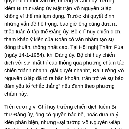
quyết định mọi vấn đề, nhưng vị Chỉ huy trưởng
kiêm Bí thư Đảng ủy Mặt trận Võ Nguyên Giáp
không vì thế mà lạm dụng. Trước khi quyết định
những vấn đề hệ trọng, bao giờ ông cũng đưa ra
thảo luận ở tập thể Đảng ủy, Bộ chỉ huy chiến dịch,
tham khảo ý kiến của Đoàn cố vấn nhằm tạo sự
đồng thuận, thống nhất cao. Tại Hội nghị Thẩm Púa
(ngày 14-1-1954), khi Đảng ủy, Bộ chỉ huy chiến
dịch với sự nhất trí cao thông qua phương châm tác
chiến “đánh nhanh, giải quyết nhanh”, Đại tướng Võ
Nguyên Giáp đã tỏ ra băn khoăn, trăn trở về sự bảo
đảm yếu tố “chắc thắng” nếu đánh theo phương
châm này.
Trên cương vị Chỉ huy trưởng chiến dịch kiêm Bí
thư Đảng ủy, ông có quyền bác bỏ, hoặc đưa ra ý
kiến phản biện, nhưng Đại tướng Võ Nguyên Giáp