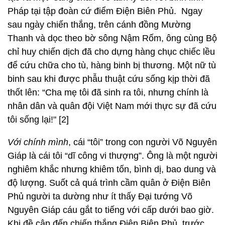
Pháp tại tập đoàn cứ điểm Điện Biên Phủ. Ngay
sau ngày chiến thắng, trên cánh đồng Mường
Thanh và dọc theo bờ sông Nậm Rốm, ông cùng Bộ
chỉ huy chiến dịch đã cho dựng hàng chục chiếc lều
để cứu chữa cho tù, hàng binh bị thương. Một nữ tù
binh sau khi được phẫu thuật cứu sống kịp thời đã
thốt lên: “Cha mẹ tôi đã sinh ra tôi, nhưng chính là
nhân dân và quân đội Việt Nam mới thực sự đã cứu
tôi sống lại!" [2]
Với chính mình
, cái “tôi” trong con người Võ Nguyên
Giáp là cái tôi “dĩ công vi thượng”. Ông là một người
nghiêm khắc nhưng khiêm tốn, bình dị, bao dung và
độ lượng. Suốt cả quá trình cầm quân ở Điện Biên
Phủ người ta dường như ít thấy Đại tướng Võ
Nguyên Giáp cáu gắt to tiếng với cấp dưới bao giờ.
Khi đề cập đến chiến thắng Điện Biên Phủ, trước