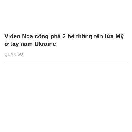
Video Nga công phá 2 hệ thống tên lửa Mỹ
ở tây nam Ukraine
QUÂN SỰ