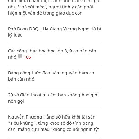
Clip lột tả chân thực cảnh anh trai và em gái
như 'chó với mèo', người tinh ý còn phát
hiện một vấn đề trong giáo dục con
Phó Đoàn ĐBQH Hà Giang Vương Ngọc Hà bị
kỷ luật
Các công thức hóa học lớp 8, 9 cơ bản cần
nhớ
106
Bảng công thức đạo hàm nguyên hàm cơ
bản cần nhớ
20 số điện thoại ma ám bạn không bao giờ
nên gọi
Nguyễn Phương Hằng sở hữu khối tài sản
"siêu khủng", từng khoe sổ đỏ tính bằng
cân, mắng cựu mẫu 'không có nổi nghìn tỷ'