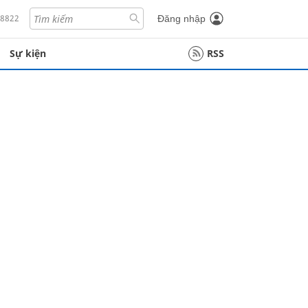
18822
Đăng nhập
Sự kiện
RSS