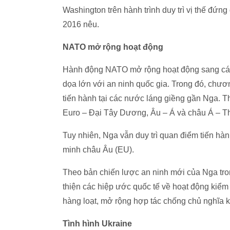
Washington trên hành trình duy trì vị thế đứn
2016 nêu.
NATO mở rộng hoạt động
Hành động NATO mở rộng hoạt động sang các 
dọa lớn với an ninh quốc gia. Trong đó, chươ
tiến hành tại các nước láng giềng gần Nga. Th
Euro – Đại Tây Dương, Âu – Á và châu Á – T
Tuy nhiên, Nga vẫn duy trì quan điểm tiến hàn
minh châu Âu (EU).
Theo bản chiến lược an ninh mới của Nga tro
thiện các hiệp ước quốc tế về hoạt động kiểm s
hàng loạt, mở rộng hợp tác chống chủ nghĩa k
Tình hình Ukraine