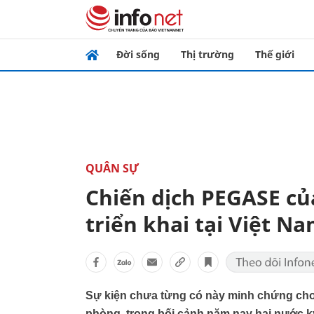
Đời sống
Thị trường
Thế giới
QUÂN SỰ
Chiến dịch PEGASE c
triển khai tại Việt N
Sự kiện chưa từng có này minh chứng cho
phòng, trong bối cảnh năm nay hai nước kỷ