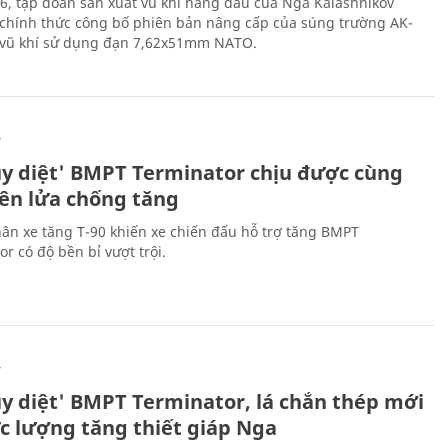
6, tập đoàn sản xuất vũ khí hàng đầu của Nga Kalashnikov
chính thức công bố phiên bản nâng cấp của súng trường AK-
i vũ khí sử dụng đạn 7,62x51mm NATO.
Ự
ủy diệt' BMPT Terminator chịu được cùng
tên lửa chống tăng
ân xe tăng T-90 khiến xe chiến đấu hỗ trợ tăng BMPT
r có độ bền bỉ vượt trội.
Ự
ủy diệt' BMPT Terminator, lá chắn thép mới
ực lượng tăng thiết giáp Nga