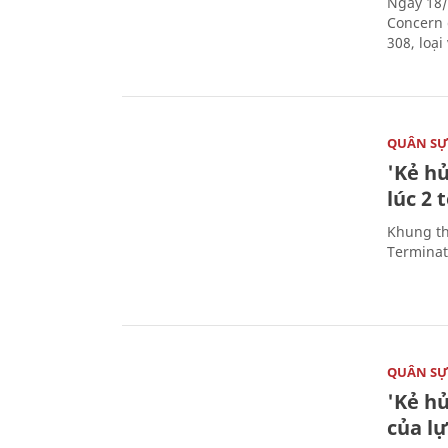
Ngày 18/
Concern 
308, loạ
QUÂN S
'Kẻ h
lúc 2 
Khung th
Terminato
QUÂN S
'Kẻ h
của l