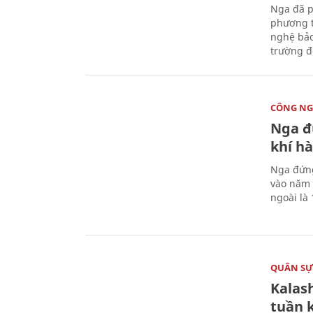
Nga đã p
phương t
nghệ bảo
trường đô
CÔNG NG
Nga đ
khí hà
Nga đứng
vào năm 
ngoài là 
QUÂN S
Kalas
tuần 