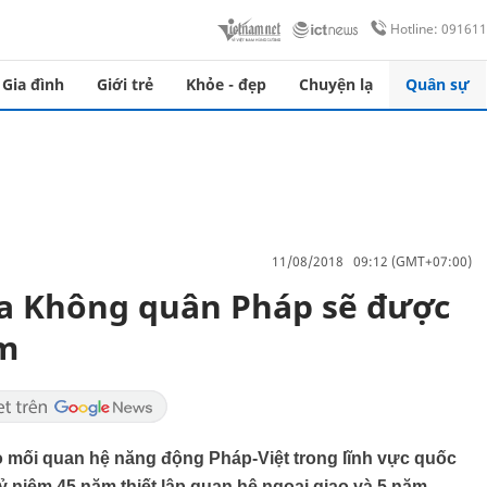
Hotline: 09161
Gia đình
Giới trẻ
Khỏe - đẹp
Chuyện lạ
Quân sự
11/08/2018 09:12 (GMT+07:00)
ủa Không quân Pháp sẽ được
am
 mối quan hệ năng động Pháp-Việt trong lĩnh vực quốc
 niệm 45 năm thiết lập quan hệ ngoại giao và 5 năm