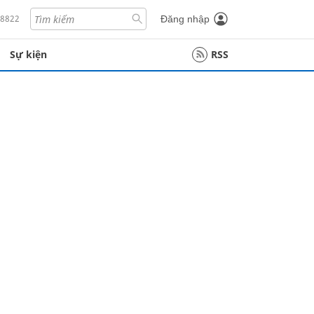
18822
Đăng nhập
Sự kiện
RSS