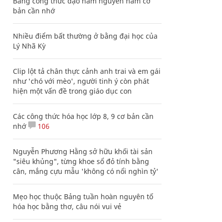
Bảng công thức đạo hàm nguyên hàm cơ
bản cần nhớ
Nhiều điểm bất thường ở bằng đại học của
Lý Nhã Kỳ
Clip lột tả chân thực cảnh anh trai và em gái
như 'chó với mèo', người tinh ý còn phát
hiện một vấn đề trong giáo dục con
Các công thức hóa học lớp 8, 9 cơ bản cần
nhớ
106
Nguyễn Phương Hằng sở hữu khối tài sản
"siêu khủng", từng khoe sổ đỏ tính bằng
cân, mắng cựu mẫu 'không có nổi nghìn tỷ'
Mẹo học thuộc Bảng tuần hoàn nguyên tố
hóa học bằng thơ, câu nói vui vẻ