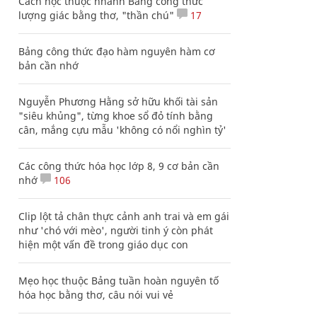
Cách học thuộc nhanh Bảng công thức
lượng giác bằng thơ, "thần chú"
17
Bảng công thức đạo hàm nguyên hàm cơ
bản cần nhớ
Nguyễn Phương Hằng sở hữu khối tài sản
"siêu khủng", từng khoe sổ đỏ tính bằng
cân, mắng cựu mẫu 'không có nổi nghìn tỷ'
Các công thức hóa học lớp 8, 9 cơ bản cần
nhớ
106
Clip lột tả chân thực cảnh anh trai và em gái
như 'chó với mèo', người tinh ý còn phát
hiện một vấn đề trong giáo dục con
Mẹo học thuộc Bảng tuần hoàn nguyên tố
hóa học bằng thơ, câu nói vui vẻ