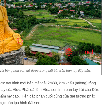
 với bông hoa sen đỏ được trưng nổi bật trên bàn tay tiếp dẫn.
ược tạo hình mỗi bên mắt dài 2m30, kim khẩu (miệng) rộng
tay của Đức Phật dài 9m. Đóa sen trên bàn tay trái của Đức
 thẩm mỹ cao. Hiện các phần cuối cùng của đại tượng phật
ục bàn tọa hình đài sen.