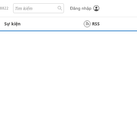
18822
Đăng nhập
Sự kiện
RSS