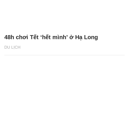
48h chơi Tết ‘hết mình’ ở Hạ Long
DU LỊCH