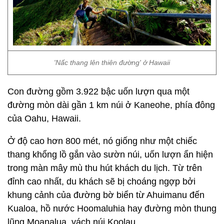
'Nấc thang lên thiên đường' ở Hawaii
Con đường gồm 3.922 bậc uốn lượn qua một
đường mòn dài gần 1 km núi ở Kaneohe, phía đông
của Oahu, Hawaii.
Ở độ cao hơn 800 mét, nó giống như một chiếc
thang khổng lồ gắn vào sườn núi, uốn lượn ẩn hiện
trong màn mây mù thu hút khách du lịch. Từ trên
đỉnh cao nhất, du khách sẽ bị choáng ngợp bởi
khung cảnh của đường bờ biển từ Ahuimanu đến
Kualoa, hồ nước Hoomaluhia hay đường mòn thung
lũng Moanalua, vách núi Koolau…