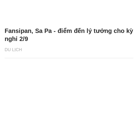
Fansipan, Sa Pa - điểm đến lý tưởng cho kỳ
nghỉ 2/9
DU LỊCH