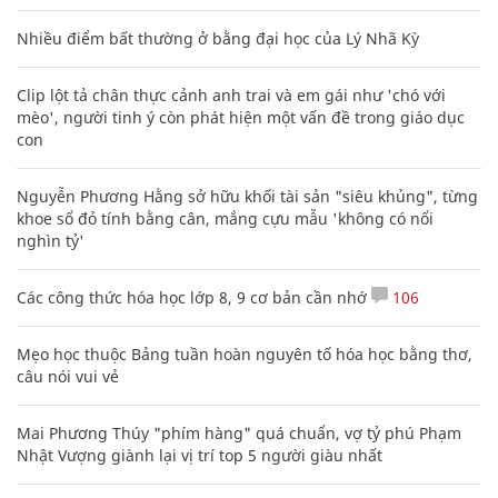
Nhiều điểm bất thường ở bằng đại học của Lý Nhã Kỳ
Clip lột tả chân thực cảnh anh trai và em gái như 'chó với
mèo', người tinh ý còn phát hiện một vấn đề trong giáo dục
con
Nguyễn Phương Hằng sở hữu khối tài sản "siêu khủng", từng
khoe sổ đỏ tính bằng cân, mắng cựu mẫu 'không có nổi
nghìn tỷ'
Các công thức hóa học lớp 8, 9 cơ bản cần nhớ
106
Mẹo học thuộc Bảng tuần hoàn nguyên tố hóa học bằng thơ,
câu nói vui vẻ
Mai Phương Thúy "phím hàng" quá chuẩn, vợ tỷ phú Phạm
Nhật Vượng giành lại vị trí top 5 người giàu nhất