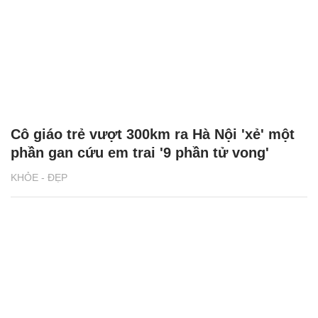
Cô giáo trẻ vượt 300km ra Hà Nội 'xẻ' một
phần gan cứu em trai '9 phần tử vong'
KHỎE - ĐẸP