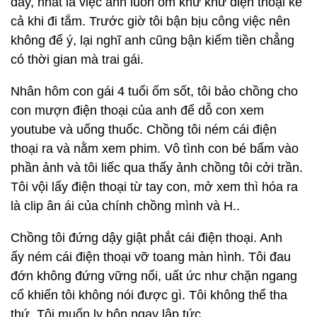
đây, nhất là việc anh luôn ôm khư khư điện thoại kể
cả khi đi tắm. Trước giờ tôi bận bịu công việc nên
không để ý, lại nghĩ anh cũng bận kiếm tiền chẳng
có thời gian mà trai gái.
Nhân hôm con gái 4 tuổi ốm sốt, tôi bảo chồng cho
con mượn điện thoại của anh để dỗ con xem
youtube và uống thuốc. Chồng tôi ném cái điện
thoại ra và nằm xem phim. Vô tình con bé bấm vào
phần ảnh và tôi liếc qua thấy ảnh chồng tôi cởi trần.
Tôi vội lấy điện thoại từ tay con, mở xem thì hóa ra
là clip ân ái của chính chồng mình và H..
Chồng tôi đứng dậy giật phắt cái điện thoại. Anh
ấy ném cái điện thoại vỡ toang màn hình. Tôi đau
đớn không đứng vững nổi, uất ức như chặn ngang
cổ khiến tôi không nói được gì. Tôi không thể tha
thứ. Tôi muốn ly hôn ngay lập tức.