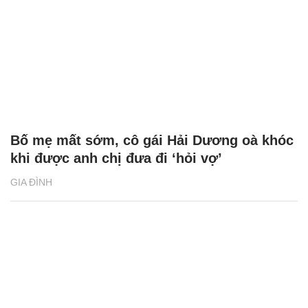
Bố mẹ mất sớm, cô gái Hải Dương oà khóc
khi được anh chị đưa đi ‘hỏi vợ’
GIA ĐÌNH