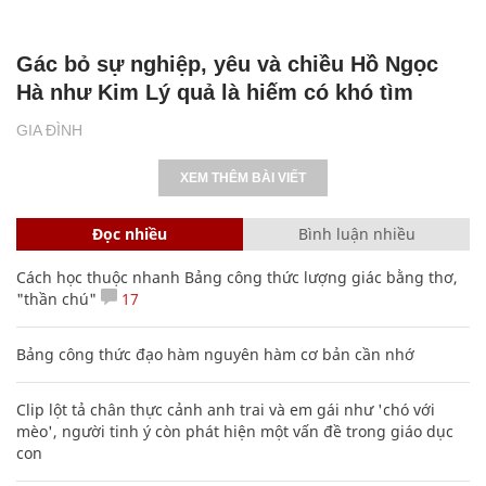
Gác bỏ sự nghiệp, yêu và chiều Hồ Ngọc
Hà như Kim Lý quả là hiếm có khó tìm
GIA ĐÌNH
XEM THÊM BÀI VIẾT
Đọc nhiều
Bình luận nhiều
Cách học thuộc nhanh Bảng công thức lượng giác bằng thơ,
"thần chú"
17
Bảng công thức đạo hàm nguyên hàm cơ bản cần nhớ
Clip lột tả chân thực cảnh anh trai và em gái như 'chó với
mèo', người tinh ý còn phát hiện một vấn đề trong giáo dục
con