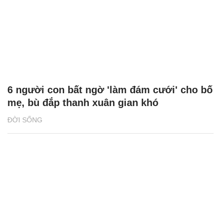
6 người con bất ngờ 'làm đám cưới' cho bố
mẹ, bù đắp thanh xuân gian khó
ĐỜI SỐNG