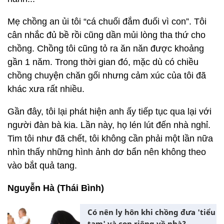
Mẹ chồng an ủi tôi “cá chuối đắm đuối vì con”. Tôi
cân nhắc đủ bề rồi cũng dần mủi lòng tha thứ cho
chồng. Chồng tôi cũng tỏ ra ăn năn được khoảng
gần 1 năm. Trong thời gian đó, mặc dù có chiều
chồng chuyện chăn gối nhưng cảm xúc của tôi đã
khác xưa rất nhiều.
Gần đây, tôi lại phát hiện anh ấy tiếp tục qua lại với
người đàn bà kia. Lần này, họ lén lút đến nhà nghỉ.
Tim tôi như đã chết, tôi không cần phải một lần nữa
nhìn thấy những hình ảnh dơ bẩn nên không theo
vào bắt quả tang.
Nguyễn Hà (Thái Bình)
Có nên ly hôn khi chồng đưa 'tiểu
tam' và con riêng về nhà?