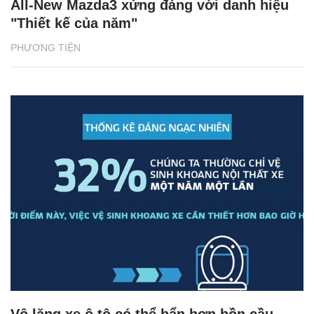
All-New Mazda3 xứng đáng với danh hiệu
"Thiết kế của năm"
PHƯƠNG TIỆN
Vô lăng xe ô tô có thể bẩn hơn bồn cầu