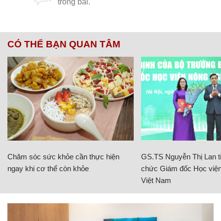
CÓ THỂ BẠN QUAN TÂM
Chăm sóc sức khỏe cần thực hiện
GS.TS Nguyễn Thị Lan ti
ngay khi cơ thể còn khỏe
chức Giám đốc Học viện
Việt Nam