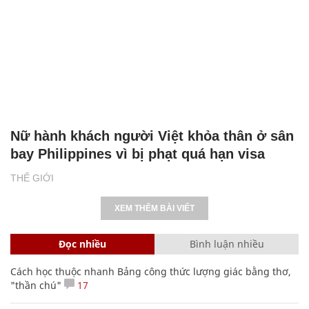
Nữ hành khách người Việt khỏa thân ở sân
bay Philippines vì bị phạt quá hạn visa
THẾ GIỚI
XEM THÊM BÀI VIẾT
Đọc nhiều
Bình luận nhiều
Cách học thuộc nhanh Bảng công thức lượng giác bằng thơ,
"thần chú"
17
Clip lột tả chân thực cảnh anh trai và em gái như 'chó với