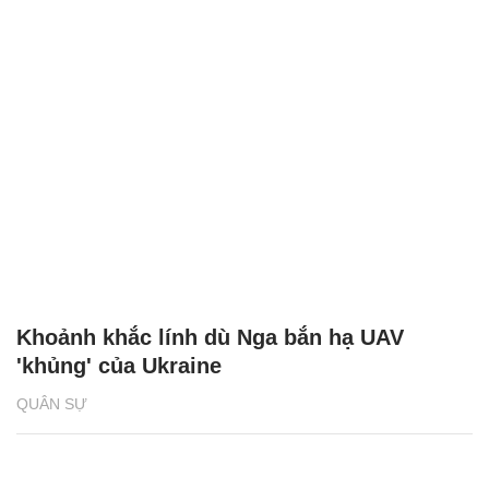
Khoảnh khắc lính dù Nga bắn hạ UAV
'khủng' của Ukraine
QUÂN SỰ