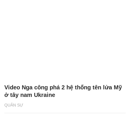
Video Nga công phá 2 hệ thống tên lửa Mỹ
ở tây nam Ukraine
QUÂN SỰ