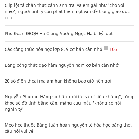
mèo', người tinh ý còn phát hiện một vấn đề trong giáo dục
con
Phó Đoàn ĐBQH Hà Giang Vương Ngọc Hà bị kỷ luật
Các công thức hóa học lớp 8, 9 cơ bản cần nhớ
106
Bảng công thức đạo hàm nguyên hàm cơ bản cần nhớ
20 số điện thoại ma ám bạn không bao giờ nên gọi
Nguyễn Phương Hằng sở hữu khối tài sản "siêu khủng", từng
khoe sổ đỏ tính bằng cân, mắng cựu mẫu 'không có nổi
nghìn tỷ'
Mẹo học thuộc Bảng tuần hoàn nguyên tố hóa học bằng thơ,
câu nói vui vẻ