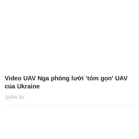
Video UAV Nga phóng lưới 'tóm gọn' UAV
của Ukraine
QUÂN SỰ