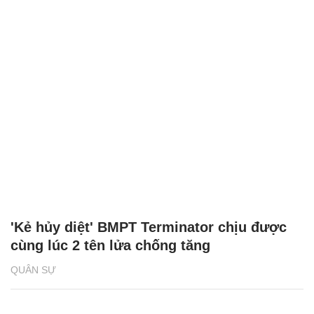
'Kẻ hủy diệt' BMPT Terminator chịu được
cùng lúc 2 tên lửa chống tăng
QUÂN SỰ