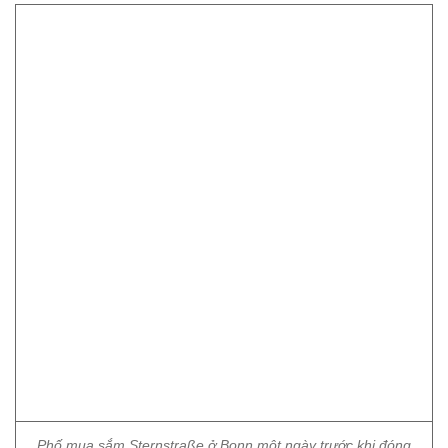
Phố mua sắm Sternstraße ở Bonn một ngày trước khi đóng