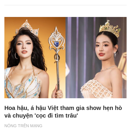
Hoa hậu, á hậu Việt tham gia show hẹn hò
và chuyện 'cọc đi tìm trâu'
NÓNG TRÊN MẠNG