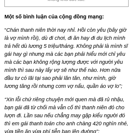
Một số bình luận của cộng đồng mạng:
“
Chán thanh niên thời nay nhỉ. Hồi còn yêu (bây giờ
là vợ mình rồi), dù đi chơi, đi ăn hay đi du lịch mình
trả hết dù lương 5 triệu/tháng. Không phải là mình sĩ
gái hay gì nhưng mà các bạn phải hiểu mới chỉ yêu
mà các bạn không rộng lượng được với người yêu
mình thì sau này lấy vợ sẽ như thế nào. Hơn nữa
đầu tư có lãi tại sao phải lăn tăn, như mình, giờ
lương tăng rồi nhưng cơm vợ nấu, quần áo vợ lo”;
“Xin lỗi chứ riêng chuyện mới quen mà đã rủ nhậu,
bạn gái đã từ chối mà vẫn cố thì thanh niên đó cho
lượn đi. Lần sau nếu chẳng may gặp kiểu người đó
thì em gái thanh toán cho anh chàng 420 nghìn nhé,
vừa tiền ăn vừa phí tiễn bạn lên đường”;