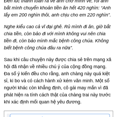
Đến lúc thanh toán ra về anh chở mình về, rồi anh
bắt mình chuyển khoản tiền ăn hết 420 nghìn: “Anh
lấy em 200 nghìn thôi, anh chịu cho em 220 nghìn”.
Nghe kiểu cao cả vĩ đại ghê. Rủ mình đi ăn, giờ bắt
chia tiền, còn bảo đi với mình không vui nên chia
tiền đi, còn bảo mình mắc bệnh công chúa. Không
biết bệnh công chúa đâu ra nữa”.
Sau khi câu chuyện này được chia sẻ trên mạng xã
hội đã nhận về nhiều chú ý của cộng đồng mạng.
Đa số ý kiến đều cho rằng, anh chàng này quá kiệt
sỉ, ki bo và có cách hành xử kém văn minh. Một số
người khác còn khẳng định, cô gái may mắn vì đã
phát hiện ra tính cách thật của chàng trai này trước
khi xác định mối quan hệ yêu đương.