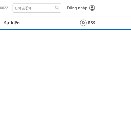
18822
Đăng nhập
Sự kiện
RSS