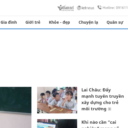
Hotline: 09161
Gia đình
Giới trẻ
Khỏe - đẹp
Chuyện lạ
Quân sự
Lai Châu: Đẩy
mạnh tuyên truyền
xây dựng cho trẻ
môi trường
Khi nào cần “cai