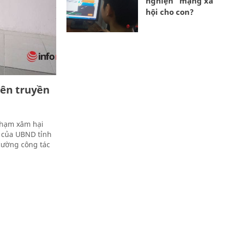
nghiện” mạng xã
hội cho con?
ên truyền
phạm xâm hại
1 của UBND tỉnh
cường công tác