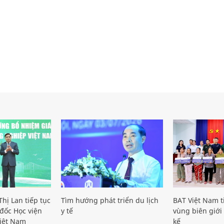
hị Lan tiếp tục
Tìm hướng phát triển du lịch
BAT Việt Nam t
đốc Học viện
y tế
vùng biên giới 
iệt Nam
kế