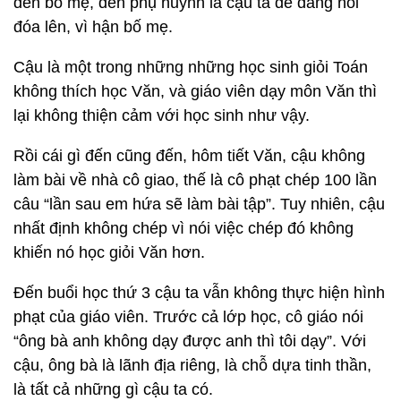
đến bố mẹ, đến phụ huynh là cậu ta dễ dàng nổi
đóa lên, vì hận bố mẹ.
Cậu là một trong những những học sinh giỏi Toán
không thích học Văn, và giáo viên dạy môn Văn thì
lại không thiện cảm với học sinh như vậy.
Rồi cái gì đến cũng đến, hôm tiết Văn, cậu không
làm bài về nhà cô giao, thế là cô phạt chép 100 lần
câu “lần sau em hứa sẽ làm bài tập”. Tuy nhiên, cậu
nhất định không chép vì nói việc chép đó không
khiến nó học giỏi Văn hơn.
Đến buổi học thứ 3 cậu ta vẫn không thực hiện hình
phạt của giáo viên. Trước cả lớp học, cô giáo nói
“ông bà anh không dạy được anh thì tôi dạy”. Với
cậu, ông bà là lãnh địa riêng, là chỗ dựa tinh thần,
là tất cả những gì cậu ta có.