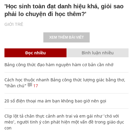
'Học sinh toàn đạt danh hiệu khá, giỏi sao
phải lo chuyện đi học thêm?'
GIỚI TRẺ
XEM THÊM BÀI VIẾT
Đọc nhiều
Bình luận nhiều
Bảng công thức đạo hàm nguyên hàm cơ bản cần nhớ
Cách học thuộc nhanh Bảng công thức lượng giác bằng thơ,
"thần chú"
17
20 số điện thoại ma ám bạn không bao giờ nên gọi
Clip lột tả chân thực cảnh anh trai và em gái như 'chó với
mèo', người tinh ý còn phát hiện một vấn đề trong giáo dục
con