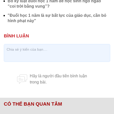
Bỏ kỷ luật đuổi học 1 năm để học sinh ngổ ngáo
“coi trời bằng vung”?
"Đuổi học 1 năm là sự bất lực của giáo dục, cần bỏ
hình phạt này"
CÓ THỂ BẠN QUAN TÂM