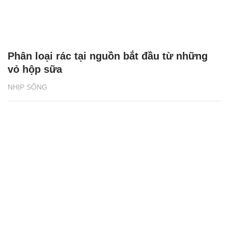
Phân loại rác tại nguồn bắt đầu từ những
vỏ hộp sữa
NHỊP SỐNG