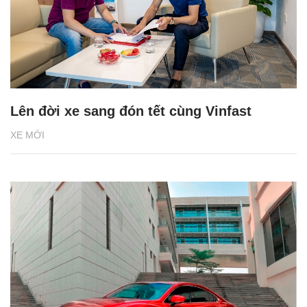
Lên đời xe sang đón tết cùng Vinfast
XE MỚI