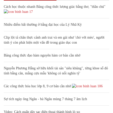
Cách học thuộc nhanh Bảng công thức lượng giác bằng thơ, "thần chú"
17
Nhiều điểm bất thường ở bằng đại học của Lý Nhã Kỳ
Clip lột tả chân thực cảnh anh trai và em gái như 'chó với mèo', người
tinh ý còn phát hiện một vấn đề trong giáo dục con
Bảng công thức đạo hàm nguyên hàm cơ bản cần nhớ
Nguyễn Phương Hằng sở hữu khối tài sản "siêu khủng", từng khoe sổ đỏ
tính bằng cân, mắng cựu mẫu 'không có nổi nghìn tỷ'
Các công thức hóa học lớp 8, 9 cơ bản cần nhớ
106
Sự tích ngày ông Ngâu - bà Ngâu mùng 7 tháng 7 âm lịch
Video: Cách quấn dây sạc điện thoại thành hình lò xo