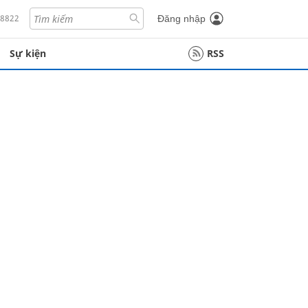
18822
Đăng nhập
Sự kiện
RSS