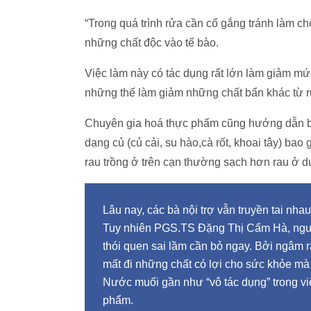
“Trong quá trình rửa cần cố gắng tránh làm cho 
những chất độc vào tế bào.
Việc làm này có tác dụng rất lớn làm giảm mứ
những thế làm giảm những chất bẩn khác từ
Chuyên gia hoá thực phẩm cũng hướng dẫn bà 
dạng củ (củ cải, su hào,cà rốt, khoai tây) bao 
rau trồng ở trên cạn thường sạch hơn rau ở d
Lâu nay, các bà nội trợ vẫn truyền tai n
Tuy nhiên PGS.TS Đặng Thị Cẩm Hà, người
thói quen sai lầm cần bỏ ngay. Bởi ngâm
mất đi những chất có lợi cho sức khỏe mà 
Nước muối gần như “vô tác dụng” trong việ
phẩm.