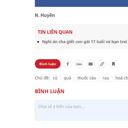
N. Huyền
TIN LIÊN QUAN
Nghi án cha giết con gái 17 tuổi và bạn tra
Bình luận
Chủ đề:
củ
quả
thuốc sâu
rau
hoá ch