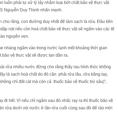
n luôn phải tự xử lý lấy nhằm loại bớt chất bảo vệ thực vật
. TS Nguyễn Duy Thịnh nhấn mạnh.
h cho rằng, con đường duy nhất để làm sạch là rửa. Đầu tiên
bị dập nát nếu còn hoá chất bảo vệ thực vật sẽ ngấm vào các tế
 bào nguyên vẹn.
i nhẹ nhàng ngâm vào trong nước lạnh một khoảng thời gian
 bảo vệ thực vật sẽ được tan dần ra.
hải rửa nhiều nước đừng cho rằng thấy rau hình thức không
đây là sạch hoá chất do đó cần phải rửa lâu, rửa bằng tay,
hông chỉ đất cát mà còn cả thuốc bảo vệ thuốc trừ sâu)”,
 đi hết. Vì nếu chỉ ngâm sau đó nhấc ray ra thì thuốc bảo vệ
ế cần rửa dưới vòi nước ở lần rửa cuối cùng sau đó để ráo mới