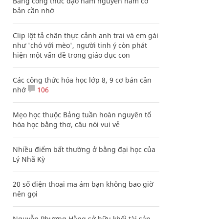
Bảng công thức đạo hàm nguyên hàm cơ
bản cần nhớ
Clip lột tả chân thực cảnh anh trai và em gái
như 'chó với mèo', người tinh ý còn phát
hiện một vấn đề trong giáo dục con
Các công thức hóa học lớp 8, 9 cơ bản cần
nhớ
106
Mẹo học thuộc Bảng tuần hoàn nguyên tố
hóa học bằng thơ, câu nói vui vẻ
Nhiều điểm bất thường ở bằng đại học của
Lý Nhã Kỳ
20 số điện thoại ma ám bạn không bao giờ
nên gọi
Nguyễn Phương Hằng sở hữu khối tài sản