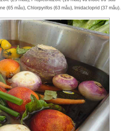
ne (65 mẫu), Chlorpyrifos (63 mẫu), Imidacloprid (37 mẫu).