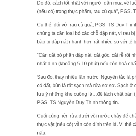
Do đó, cách tốt nhất với người dân mua về luô
(nếu có) trong thực phẩm, rau củ quả”, PGS
Cụ thể, đối với rau củ quả, PGS. TS Duy Thịn
chúng ta cần loại bỏ các chỗ dập nát, vì rau 
bào bị dập nát nhanh hơn rất nhiều so với tế
“Cần cắt bỏ phần dập nát, cắt gốc, cắt rễ rồ
nhất định (khoảng 5-10 phút) nếu còn hoá chất
Sau đó, thay nhiều lần nước. Nguyên tắc là p
có đất, bùn là rất sạch mà rửa sơ sơ. Sạch ở 
lưu ý những khe cuống lá…để tách chất bẩn (k
PGS. TS Nguyễn Duy Thịnh thông tin.
Cuối cùng nên rửa dưới vòi nước chảy để chảy
thực vật (nếu có) vẫn còn dính trên lá. Vì th
nấu.