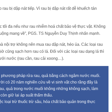
rau bị dập nát tiếp. Vì rau bị dập nát rất dễ khuếch tán
c tối đa nếu như rau nhiễm hoá chất bảo vệ thực vật. Không
 ruộng mang về”, PGS. TS Nguyễn Duy Thịnh nhấn mạnh.
nội trợ không nên mua rau dập nát, héo úa. Các loại rau
giờ cũng sạch hơn rau có lá. Đối với các loại rau dạng lá thì
ưới nước (rau cần, rau cải xoong…).
hau phương pháp rửa rau, quả bằng cách ngâm nước muối.
 có 20 năm nghiên cứu về vi sinh vật cho rằng đây là
 rau, quả trong nước muối không những không sạch, làm
còn giữ lại áp suất thẩm thấu.
c loại trừ thuốc trừ sâu, hóa chất bảo quản trong thực