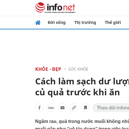
Đời sống
Thị trường
Thế giới
KHỎE - ĐẸP
SỨC KHỎE
Cách làm sạch dư lượ
củ quả trước khi ăn
Ngâm rau, quả trong nước muối không nhữ
muối gần như “vô tác dụng” trong việc loạ