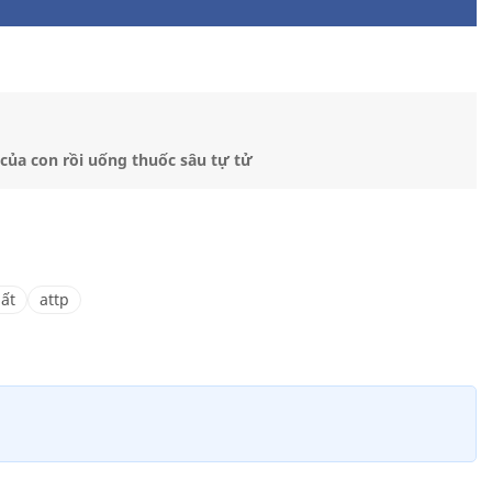
i của con rồi uống thuốc sâu tự tử
ất
attp