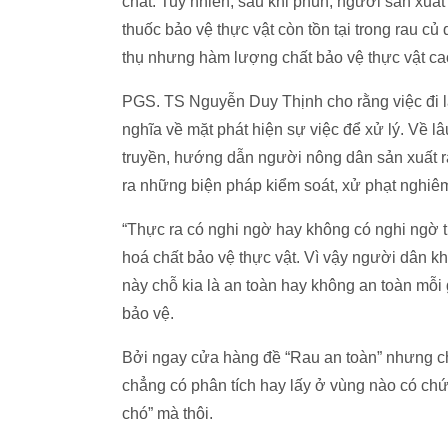
chất. Tuy nhiên, sau khi phun, người sản xuất 
thuốc bảo vệ thực vật còn tồn tại trong rau củ
thụ nhưng hàm lượng chất bảo vệ thực vật ca
PGS. TS Nguyễn Duy Thịnh cho rằng việc đi lấ
nghĩa về mặt phát hiện sự việc để xử lý. Về l
truyền, hướng dẫn người nông dân sản xuất ra
ra những biện pháp kiểm soát, xử phạt nghiê
“Thực ra có nghi ngờ hay không có nghi ngờ th
hoá chất bảo vệ thực vật. Vì vậy người dân k
này chỗ kia là an toàn hay không an toàn mỗi
bảo vệ.
Bởi ngay cửa hàng đề “Rau an toàn” nhưng c
chẳng có phân tích hay lấy ở vùng nào có chứn
chó” mà thôi.