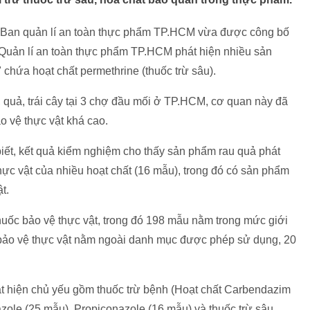
ập Ban quản lí an toàn thực phẩm TP.HCM vừa được công bố
n Quản lí an toàn thực phẩm TP.HCM phát hiện nhiều sản
chứa hoạt chất permethrine (thuốc trừ sâu).
, quả, trái cây tại 3 chợ đầu mối ở TP.HCM, cơ quan này đã
o vệ thực vật khá cao.
ết, kết quả kiểm nghiệm cho thấy sản phẩm rau quả phát
hực vật của nhiều hoạt chất (16 mẫu), trong đó có sản phẩm
t.
huốc bảo vệ thực vật, trong đó 198 mẫu nằm trong mức giới
bảo vệ thực vật nằm ngoài danh mục được phép sử dụng, 20
át hiện chủ yếu gồm thuốc trừ bệnh (Hoạt chất Carbendazim
zole (25 mẫu), Propiconazole (16 mẫu) và thuốc trừ sâu