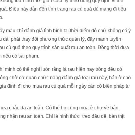
không tuân thủ thời gian cách ly theo đúng quy định vì thế
 quả. Điều này dẫn đến tình trạng rau củ quả dù mang đi tiêu
o.
y mẫu chỉ đánh giá tình hình tại thời điểm đó chứ không có ý
âu dài phải thay đổi phương thức quản lý, đẩy mạnh tuyên
u củ quả theo quy trình sản xuất rau an toàn. Đồng thời đưa
m nếu có sai phạm.
ì mình có thể nghĩ luôn rằng là rau hiện nay trồng đều có
hông chờ cơ quan chức năng đánh giá loại rau này, bán ở chỗ
 gia đình đi chợ mua rau củ quả mỗi ngày cần có biện pháp tự
hưa chắc đã an toàn. Có thể họ cũng mua ở chợ về bán,
g nhận rau an toàn. Chỉ là hình thức “treo đầu dê, bán thịt