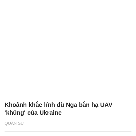
Khoảnh khắc lính dù Nga bắn hạ UAV
'khủng' của Ukraine
QUÂN SỰ