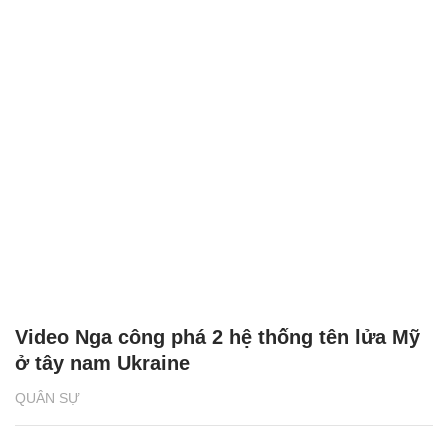
Video Nga công phá 2 hệ thống tên lửa Mỹ
ở tây nam Ukraine
QUÂN SỰ