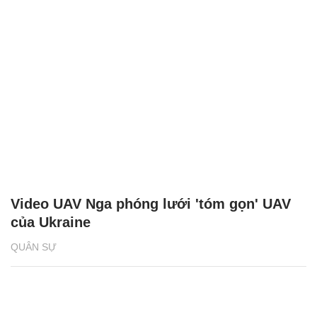
Video UAV Nga phóng lưới 'tóm gọn' UAV
của Ukraine
QUÂN SỰ