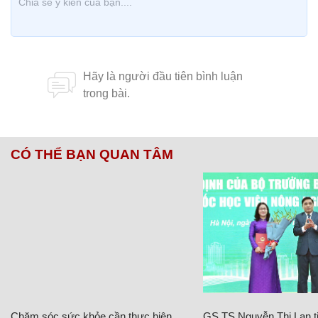
CÓ THỂ BẠN QUAN TÂM
Chăm sóc sức khỏe cần thực hiện
GS.TS Nguyễn Thị Lan ti