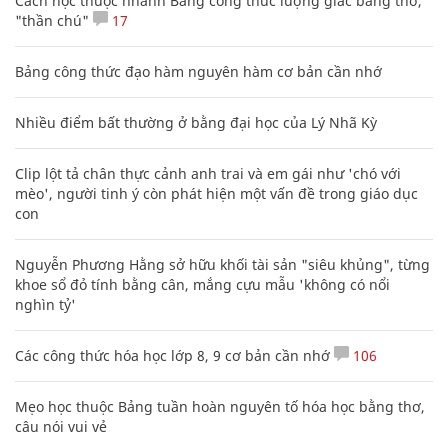
Cách học thuộc nhanh Bảng công thức lượng giác bằng thơ,
"thần chú"
17
Bảng công thức đạo hàm nguyên hàm cơ bản cần nhớ
Nhiều điểm bất thường ở bằng đại học của Lý Nhã Kỳ
Clip lột tả chân thực cảnh anh trai và em gái như 'chó với
mèo', người tinh ý còn phát hiện một vấn đề trong giáo dục
con
Nguyễn Phương Hằng sở hữu khối tài sản "siêu khủng", từng
khoe sổ đỏ tính bằng cân, mắng cựu mẫu 'không có nổi
nghìn tỷ'
Các công thức hóa học lớp 8, 9 cơ bản cần nhớ
106
Mẹo học thuộc Bảng tuần hoàn nguyên tố hóa học bằng thơ,
câu nói vui vẻ