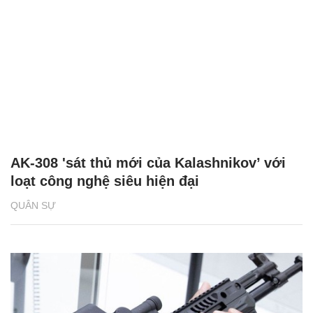
AK-308 'sát thủ mới của Kalashnikov’ với
loạt công nghệ siêu hiện đại
QUÂN SỰ