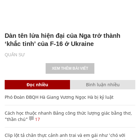
Dàn tên lửa hiện đại của Nga trở thành
‘khắc tinh’ của F-16 ở Ukraine
QUÂN SỰ
XEM THÊM BÀI VIẾT
Đọc nhiều
Bình luận nhiều
Phó Đoàn ĐBQH Hà Giang Vương Ngọc Hà bị kỷ luật
Cách học thuộc nhanh Bảng công thức lượng giác bằng thơ,
"thần chú"
17
Clip lột tả chân thực cảnh anh trai và em gái như 'chó với