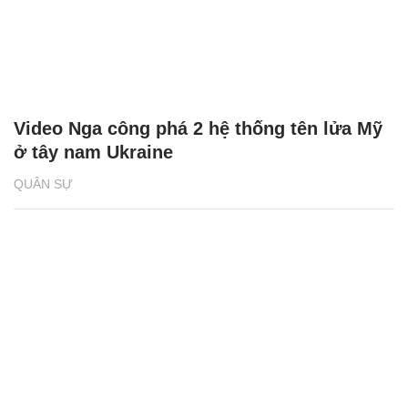
Video Nga công phá 2 hệ thống tên lửa Mỹ
ở tây nam Ukraine
QUÂN SỰ