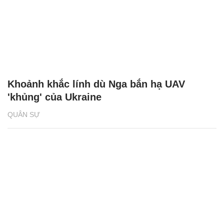
Khoảnh khắc lính dù Nga bắn hạ UAV
'khủng' của Ukraine
QUÂN SỰ