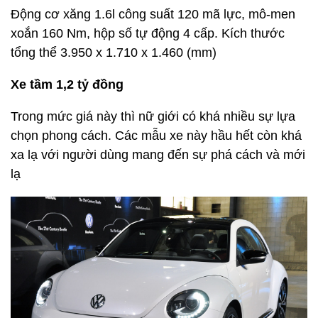
Dù được phân phối chính hãng tại Việt Nam khá lâu
nhưng thương hiệu xe Pháp Citroen vẫn còn khá xa
lạ với người tiêu dùng Việt Nam. Mang kiểu dáng
thời trang đúng chất Pháp, với Citroen DS3, bạn sẽ
thật sự nổi bật khi xuất hiện trên những con phố
đông đúc.
Động cơ xăng 1.6l công suất 120 mã lực, mô-men
xoắn 160 Nm, hộp số tự động 4 cấp. Kích thước
tổng thể 3.950 x 1.710 x 1.460 (mm)
Xe tầm 1,2 tỷ đồng
Trong mức giá này thì nữ giới có khá nhiều sự lựa