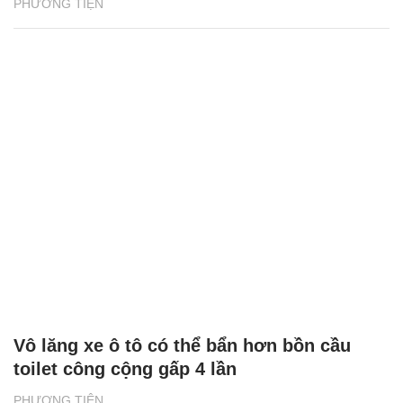
All-New Mazda3 xứng đáng với danh hiệu
"Thiết kế của năm"
PHƯƠNG TIỆN