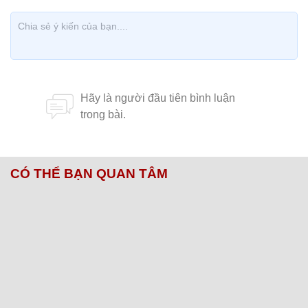
BMW 116i trang bị động cơ 136 mã lực và mô-men
xoắn 220 Nm. Hộp số tự động 8 cấp. Kích thước
tổng thể xe 4.324x1.765x1.421 (mm)
Với danh sách tham khảo những mẫu xe ô tô dành
cho phụ nữ trên đây, hy vọng phái đẹp sẽ được sự
lựa chọn phù hợp nhất.
Nguồn: Danhgiaxe.com