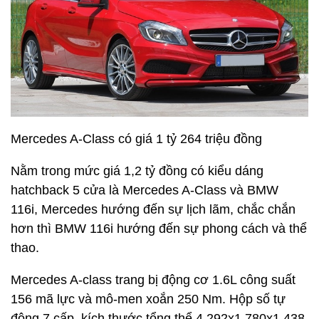
người
Xe trang bị động cơ 1.6L công suất 120 mã lực và
mô-men xoắn 155 Nm. Hộp số tự động 6 cấp. Kích
thước tổng thể dài x rộng x cao tương ứng
4.109x1.788x1.562 (mm)