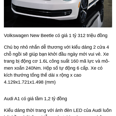
chọn phong cách. Các mẫu xe này hầu hết còn khá
xa lạ với người dùng mang đến sự phá cách và mới
lạ
Volkswagen New Beetle có giá 1 tỷ 312 triệu đồng