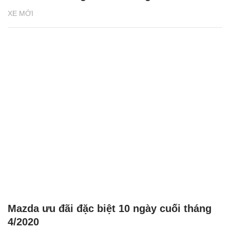
Lên đời xe sang đón tết cùng Vinfast
XE MỚI