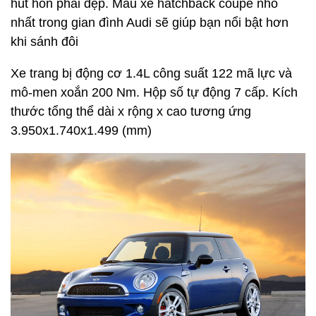
Chú bọ nhỏ nhắn dễ thương với kiểu dáng 2 cửa 4
chỗ ngồi sẽ giúp bạn khởi đầu ngày mới vui vẻ. Xe
trang bị động cơ 1.6L công suất 160 mã lực và mô-
men xoắn 240Nm. Hộp số tự động 6 cấp. Xe có
kích thướng tổng thể dài x rộng x cao
4.129x1.721x1.498 (mm)
Audi A1 có giá tầm 1,2 tỷ đồng
Kiểu dáng thời trang với ánh đèn LED của Audi luôn
hút hồn phái đẹp. Mẫu xe hatchback coupe nhỏ
nhất trong gian đình Audi sẽ giúp bạn nổi bật hơn
khi sánh đôi
Xe trang bị động cơ 1.4L công suất 122 mã lực và
mô-men xoắn 200 Nm. Hộp số tự động 7 cấp. Kích
thước tổng thể dài x rộng x cao tương ứng