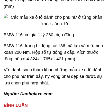
Mercedes A-Class có giá 1 tỷ 264 triệu đồng
Nằm trong mức giá 1,2 tỷ đồng có kiểu dáng
hatchback 5 cửa là Mercedes A-Class và BMW
116i, Mercedes hướng đến sự lịch lãm, chắc chắn
hơn thì BMW 116i hướng đến sự phong cách và thể
thao.
Mercedes A-class trang bị động cơ 1.6L công suất
156 mã lực và mô-men xoắn 250 Nm. Hộp số tự
động 7 cấp, kích thước tổng thể 4.292x1.780x1.438
(mm)
BMW 116i có giá 1 tỷ 260 triệu đồng