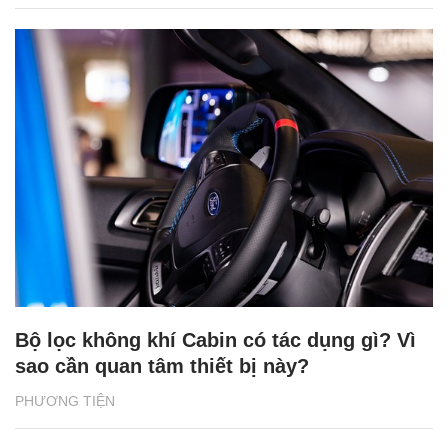
Nhu cầu mua xe mới giảm sút, Honda,
Yamaha, Piaggio... có thể “gặp khó” ở Việt
Nam
PHƯƠNG TIỆN