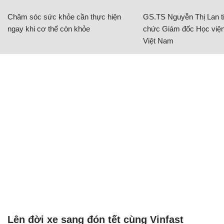
CÓ THỂ BẠN QUAN TÂM
Chăm sóc sức khỏe cần thực hiện
GS.TS Nguyễn Thị Lan ti
ngay khi cơ thể còn khỏe
chức Giám đốc Học viện
Việt Nam