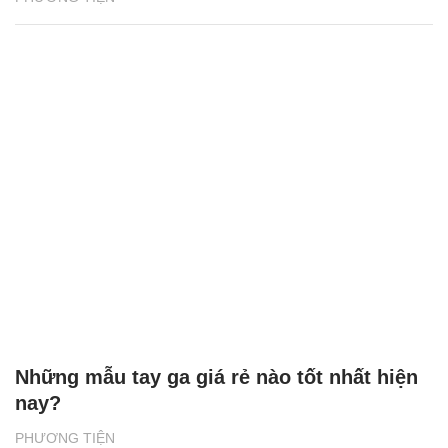
Vô lăng xe ô tô có thể bẩn hơn bồn cầu
toilet công cộng gấp 4 lần
PHƯƠNG TIỆN