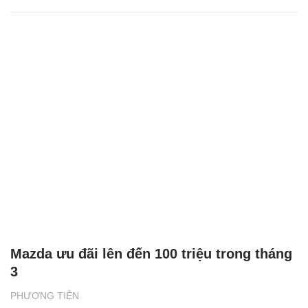
Những mẫu tay ga giá rẻ nào tốt nhất hiện
nay?
PHƯƠNG TIỆN