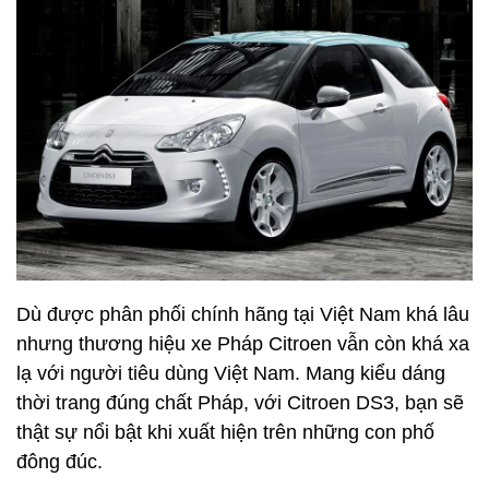
Cao hơn một tí ở mức giá này là mẫu xe Fiat 500
được phân phối tại Việt Nam. Xe có kiểu dáng
hatchback với 3 cửa thời trang mang đến sự khác
biệt cho người dùng. Mức giá bán dành cho Fiat
500 ở mức 900 triệu đồng
Xe tầm 1 tỷ đồng - Citroen DS3