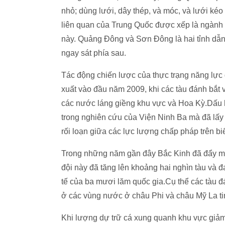
nhỏ; dùng lưới, dây thép, và móc, và lưới ké
liên quan của Trung Quốc được xếp là ngành 
này. Quảng Đông và Sơn Đông là hai tỉnh dẫn 
ngay sát phía sau.
Tác động chiến lược của thực trạng năng lự
xuất vào đầu năm 2009, khi các tàu đánh bắt và
các nước láng giềng khu vực và Hoa Kỳ.Dấu hi
trong nghiên cứu của Viện Ninh Ba mà đã lấy 
rối loạn giữa các lực lượng chấp pháp trên bi
Trong những năm gần đây Bắc Kinh đã đẩy mạ
đội này đã tăng lên khoảng hai nghìn tàu và
tế của ba mươi lăm quốc gia.Cụ thể các tàu đ
ở các vùng nước ở châu Phi và châu Mỹ La tin
Khi lượng dự trữ cá xung quanh khu vực giảm,