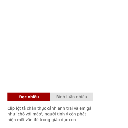
Đọc nhiều
Bình luận nhiều
Clip lột tả chân thực cảnh anh trai và em gái
như 'chó với mèo', người tinh ý còn phát
hiện một vấn đề trong giáo dục con