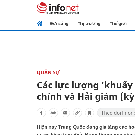
Đời sống
Thị trường
Thế giới
QUÂN SỰ
Các lực lượng 'khuấy
chính và Hải giám (kỳ
Hiện nay Trung Quốc đang gia tăng các ho
nước khác trên Biển Đông thông qua nhiều 