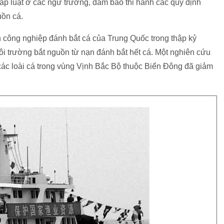
háp luật ở các ngư trường, đảm bảo thi hành các quy định
uồn cá.
h công nghiệp đánh bắt cá của Trung Quốc trong thập kỷ
i trường bắt nguồn từ nạn đánh bắt hết cá. Một nghiên cứu
ác loài cá trong vùng Vịnh Bắc Bộ thuộc Biển Đông đã giảm