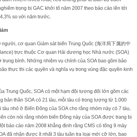
nghiêm trọng bị GAC khởi tố năm 2007 theo báo cáo lên tới
 4,3% so với năm trước.
giám
8.000 người, cơ quan Giám sát biển Trung Quốc (海洋局下属的中
lance) trực thuộc Cơ quan Hải dương học Nhà nước (SOA)
ển cỡ trung bình. Những nhiệm vụ chính của SOA bao gồm bảo
ảo thực thi các quyền và nghĩa vụ trong vùng đặc quyền kinh
ủa Trung Quốc, SOA có một hạm đội tương đối lớn gồm các
 bản thân SOA có 21 tàu, mỗi tàu có trọng lượng từ 1.000
ội tàu nhỏ ở Biển Đông của SOA cho rằng nhóm này có 7 tàu,
 kiến còn nói rằng nhóm biển Đông này của SOA được trang bị
 Một báo cáo năm 2008 khẳng định rằng CMS có tổng 9 máy
OA đã nhận được ít nhất 3 tàu tuần tra loại mới cỡ lớn, bao