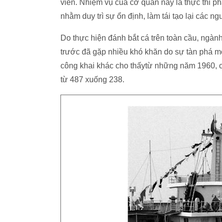
viên. Nhiệm vụ của cơ quan này là thực thi p
nhằm duy trì sự ổn định, làm tái tạo lại các ng
Do thực hiện đánh bắt cá trên toàn cầu, ngàn
trước đã gặp nhiều khó khăn do sự tàn phá mô
công khai khác cho thấytừ những năm 1960, c
từ 487 xuống 238.