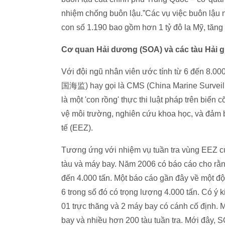
nhiệm chống buôn lậu.”Các vụ việc buôn lậu 
con số 1.190 bao gồm hơn 1 tỷ đô la Mỹ, tăng
Cơ quan Hải dươn
g (SOA) và các tàu Hải 
Với đội ngũ nhân viên ước tính từ 6 đến 
国海监) hay gọi là CMS (China Marine Surveil
là một 'con rồng' thực thi luật pháp trên bi
vệ môi trường, nghiên cứu khoa học, và đảm b
tế (EEZ).
Tương ứng với nhiệm vụ tuần tra vùng EEZ c
tàu và máy bay. Năm 2006 có báo cáo cho rằng
đến 4.000 tấn. Một báo cáo gần đây về một đ
6 trong số đó có trọng lượng 4.000 tấn. Có ý
01 trực thăng và 2 máy bay có cánh cố định.
bay và nhiều hơn 200 tàu tuần tra. Mới đây, S