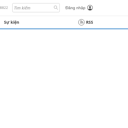
18822
Đăng nhập
Sự kiện
RSS