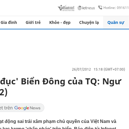
Hotline: 09161
Gia đình
Giới trẻ
Khỏe - đẹp
Chuyện lạ
Quân sự
26/07/2012 15:18 (GMT+07:00)
 đục' Biển Đông của TQ: Ngư
2)
ạt động sai trái xâm phạm chủ quyền của Việt Nam và
lực lượng 'chấp pháp' trên biển. Báo điện tử Infonet