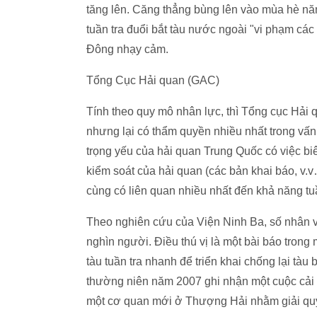
tăng lên. Căng thẳng bùng lên vào mùa hè n
tuần tra đuổi bắt tàu nước ngoài "vi phạm cá
Đông nhạy cảm.
Tổng Cục Hải quan (GAC)
Tính theo quy mô nhân lực, thì Tổng cục Hải 
nhưng lại có thẩm quyền nhiều nhất trong vấ
trọng yếu của hải quan Trung Quốc có việc biên
kiểm soát của hải quan (các bản khai báo, v.
cùng có liên quan nhiều nhất đến khả năng tu
Theo nghiên cứu của Viện Ninh Ba, số nhân vi
nghìn người. Điều thú vị là một bài báo tron
tàu tuần tra nhanh để triển khai chống lại tà
thường niên năm 2007 ghi nhận một cuộc cải 
một cơ quan mới ở Thượng Hải nhằm giải quy