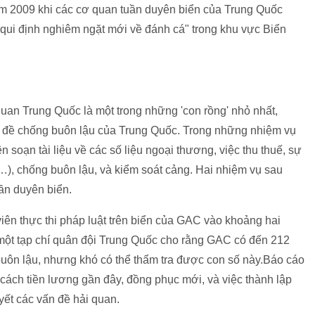
ăm 2009 khi các cơ quan tuần duyên biển của Trung Quốc
c qui định nghiêm ngặt mới về đánh cá" trong khu vực Biển
quan Trung Quốc là một trong những 'con rồng' nhỏ nhất,
n đề chống buôn lậu của Trung Quốc. Trong những nhiệm vụ
 soạn tài liệu về các số liệu ngoại thương, việc thu thuế, sự
v…), chống buôn lậu, và kiểm soát cảng. Hai nhiệm vụ sau
ần duyên biển.
ên thực thi pháp luật trên biển của GAC vào khoảng hai
g một tạp chí quân đội Trung Quốc cho rằng GAC có đến 212
u buôn lậu, nhưng khó có thể thẩm tra được con số này.Báo cáo
cách tiền lương gần đây, đồng phục mới, và việc thành lập
ết các vấn đề hải quan.