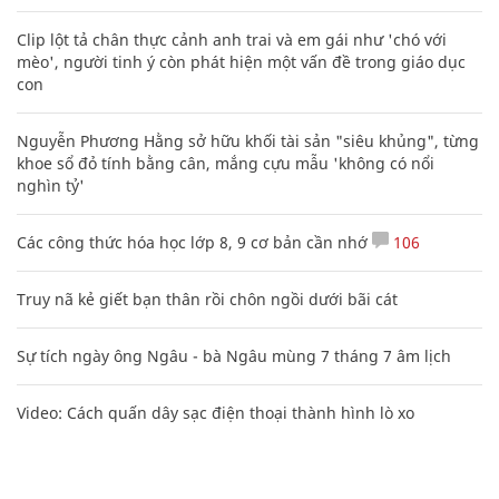
Clip lột tả chân thực cảnh anh trai và em gái như 'chó với
mèo', người tinh ý còn phát hiện một vấn đề trong giáo dục
con
Nguyễn Phương Hằng sở hữu khối tài sản "siêu khủng", từng
khoe sổ đỏ tính bằng cân, mắng cựu mẫu 'không có nổi
nghìn tỷ'
Các công thức hóa học lớp 8, 9 cơ bản cần nhớ
106
Truy nã kẻ giết bạn thân rồi chôn ngồi dưới bãi cát
Sự tích ngày ông Ngâu - bà Ngâu mùng 7 tháng 7 âm lịch
Video: Cách quấn dây sạc điện thoại thành hình lò xo