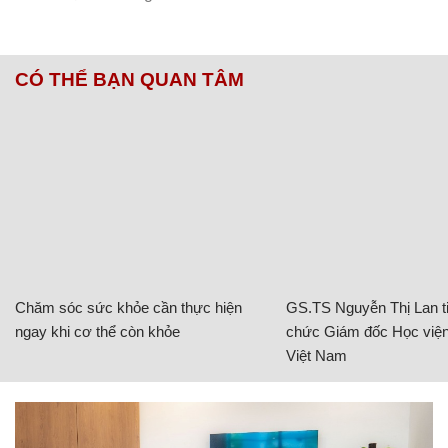
CÓ THỂ BẠN QUAN TÂM
Chăm sóc sức khỏe cần thực hiện
GS.TS Nguyễn Thị Lan ti
ngay khi cơ thể còn khỏe
chức Giám đốc Học viện
Việt Nam