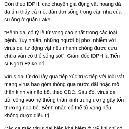
Còn theo IDPH, các chuyên gia động vật hoang dã
đã tìm thấy cả một đàn dơi sống trong căn nhà của
cụ ông ở quận Lake.
“Bệnh dại có tỷ lệ tử vong cao nhất trong các loại
bệnh. Tuy nhiên, những người bị phơi nhiễm với
virus dại từ động vật nếu nhanh chóng được cứu
chữa vẫn có thể sống sót”, Giám đốc IDPH là Tiến
sĩ Ngozi Ezike nói.
Virus dại từ dơi lây qua tiếp xúc trực tiếp với loài vật
mang virus bao gồm thông qua nước dãi hoặc mô
thần kinh và não bộ, theo CDC. Sau đó, virus dại
tấn công vào hệ thống thần kinh trung ương gây tổn
thương não bộ. Bệnh nhân có thể tử vong nếu
không được điều trị.
Các ca mắc virus dại hiện khá hiếm ở Mỹ khi chỉ có