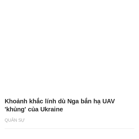
Khoảnh khắc lính dù Nga bắn hạ UAV
'khủng' của Ukraine
QUÂN SỰ