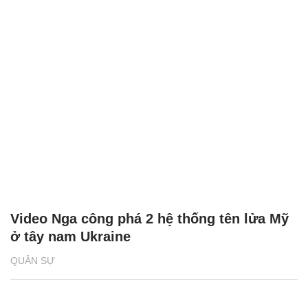
Video Nga công phá 2 hệ thống tên lửa Mỹ
ở tây nam Ukraine
QUÂN SỰ