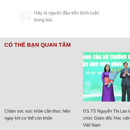
CÓ THỂ BẠN QUAN TÂM
Chăm sóc sức khỏe cần thực hiện
GS.TS Nguyễn Thị Lan ti
ngay khi cơ thể còn khỏe
chức Giám đốc Học viện
Việt Nam