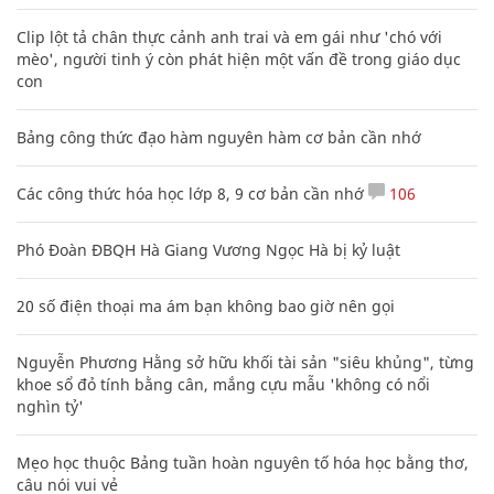
Clip lột tả chân thực cảnh anh trai và em gái như 'chó với
mèo', người tinh ý còn phát hiện một vấn đề trong giáo dục
con
Bảng công thức đạo hàm nguyên hàm cơ bản cần nhớ
Các công thức hóa học lớp 8, 9 cơ bản cần nhớ
106
Phó Đoàn ĐBQH Hà Giang Vương Ngọc Hà bị kỷ luật
20 số điện thoại ma ám bạn không bao giờ nên gọi
Nguyễn Phương Hằng sở hữu khối tài sản "siêu khủng", từng
khoe sổ đỏ tính bằng cân, mắng cựu mẫu 'không có nổi
nghìn tỷ'
Mẹo học thuộc Bảng tuần hoàn nguyên tố hóa học bằng thơ,
câu nói vui vẻ