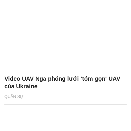
Video UAV Nga phóng lưới 'tóm gọn' UAV
của Ukraine
QUÂN SỰ