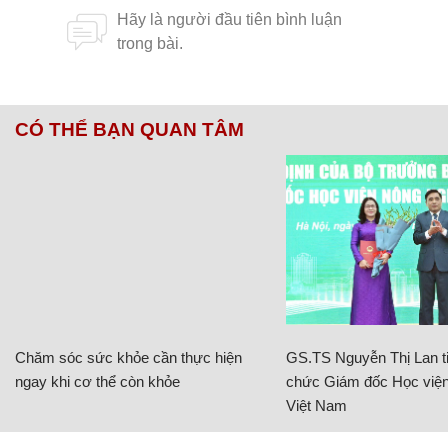
CÓ THỂ BẠN QUAN TÂM
Chăm sóc sức khỏe cần thực hiện
GS.TS Nguyễn Thị Lan ti
ngay khi cơ thể còn khỏe
chức Giám đốc Học viện
Việt Nam