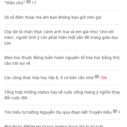
"thần chú"
17
20 số điện thoại ma ám bạn không bao giờ nên gọi
Clip lột tả chân thực cảnh anh trai và em gái như 'chó với
mèo', người tinh ý còn phát hiện một vấn đề trong giáo dục
con
Mẹo học thuộc Bảng tuần hoàn nguyên tố hóa học bằng thơ,
câu nói vui vẻ
Các công thức hóa học lớp 8, 9 cơ bản cần nhớ
106
Tổng hợp những status hay về cuộc sống mang ý nghĩa thay
đổi cuộc đời
Tìm hiểu tư tưởng Nguyễn Du qua đoạn kết Truyện Kiều
1
Phó Đoàn ĐBQH Hà Giang Vương Ngọc Hà bị kỷ luật