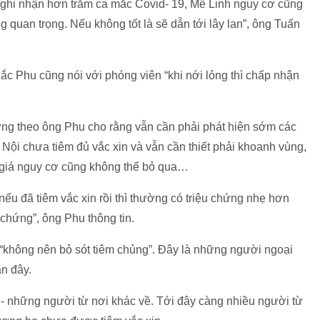
ã ghi nhận hơn trăm ca mắc Covid- 19, Mê Linh nguy cơ cũng
g quan trọng. Nếu không tốt là sẽ dẫn tới lây lan”, ông Tuấn
c Phu cũng nói với phóng viên “khi nới lỏng thì chấp nhận
ng theo ông Phu cho rằng vẫn cần phải phát hiện sớm các
Hà Nội chưa tiêm đủ vắc xin và vẫn cần thiết phải khoanh vùng,
 giá nguy cơ cũng không thể bỏ qua…
u đã tiêm vắc xin rồi thì thường có triệu chứng nhẹ hơn
chứng”, ông Phu thông tin.
“không nên bỏ sót tiêm chủng”. Đây là những người ngoại
n đây.
 - những người từ nơi khác về. Tới đây càng nhiều người từ