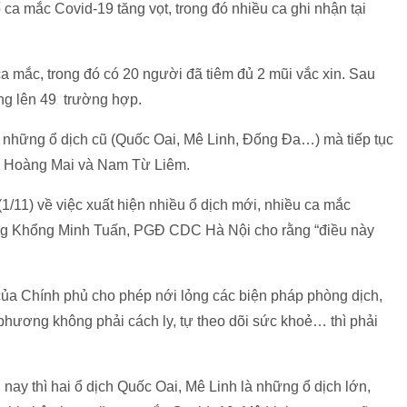
ca mắc Covid-19 tăng vọt, trong đó nhiều ca ghi nhận tại
a mắc, trong đó có 20 người đã tiêm đủ 2 mũi vắc xin. Sau
ăng lên 49 trường hợp.
ở những ổ dịch cũ (Quốc Oai, Mê Linh, Đống Đa…) mà tiếp tục
n Hoàng Mai và Nam Từ Liêm.
(1/11) về việc xuất hiện nhiều ổ dịch mới, nhiều ca mắc
ông Khổng Minh Tuấn, PGĐ CDC Hà Nội cho rằng “điều này
của Chính phủ cho phép nới lỏng các biện pháp phòng dịch,
phương không phải cách ly, tự theo dõi sức khoẻ… thì phải
 nay thì hai ổ dịch Quốc Oai, Mê Linh là những ổ dịch lớn,