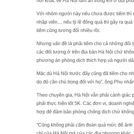
nơi khác về Hà Nội làm ăn trong khi ở địa ph
Với nhóm người này nếu chưa được tiêm thì n
nhập viện… nếu tỷ lệ đông quá thì gây ra quá t
tiêm cũng tương đối nhiều rồi.
Nhưng vấn đề là phải tiêm cho cả những đối t
các đối tượng ở trên địa bàn Hà Nội chứ khôn
phương án phòng dịch thích hợp và người dân 
Mặc dù Hà Nội trước đây cũng đã tiêm cho nhó
do đó cần chú trọng đối với họ”, ông Phu nhấ
Theo chuyên gia, Hà Nội vẫn phải cảnh giác 
phải thực hiện tốt 5K. Các đơn vị, doanh ngh
hợp để đảm bảo phòng chống dịch chứ không 
“Cũng không phải cấm đoán quá mức để ảnh 
chỉ của Hà Nội mà của các địa phương khác. Vì