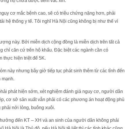
ương họ chưa được tiêm vắc xin.
guy cơ mắc bệnh cao, sẽ có triệu chứng nặng hơn, phải
ải hệ thống y tế. Tôi nghĩ Hà Nội cũng không bị như thế vì
ượng này. Bởi miễn dịch cộng đồng là miễn dịch trên tất cả
g chỉ căn cứ trên hộ khẩu. Đặc biệt các ngành cần có
thực hiện triệt để 5K.
m này nhưng bây giờ tiếp tục phát sinh thêm từ các tỉnh đến
n mạnh.
phải phát hiện sớm, xét nghiệm đánh giá nguy cơ, người dân
iệp, cơ sở sản xuất vẫn phải có các phương án hoạt động phù
phải nới lỏng, buông xuôi.
hưởng đến KT – XH và an sinh của người dân không phải
 Hà Nội là Thủ đô, nếu Hà Nội tê liệt thì các tỉnh khác cũng