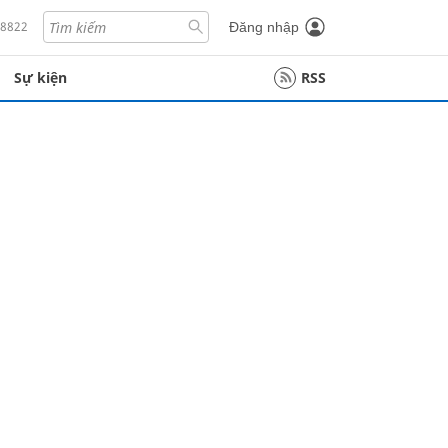
18822
Đăng nhập
Sự kiện
RSS