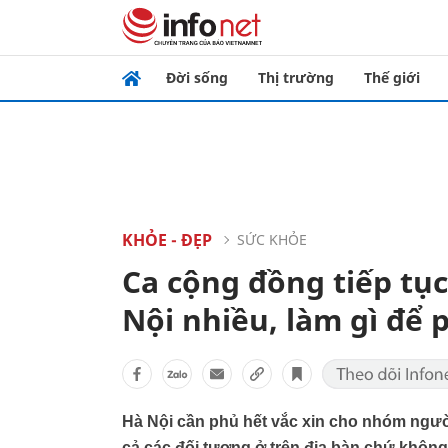
Đời sống
Thị trường
Thế giới
KHỎE - ĐẸP
SỨC KHỎE
Ca cộng đồng tiếp tục
Nội nhiều, làm gì để 
Hà Nội cần phủ hết vắc xin cho nhóm người
cả các đối tượng ở trên địa bàn chứ không