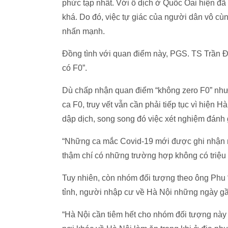
phức tạp nhất. Với ổ dịch ở Quốc Oai hiện đ
khá. Do đó, việc tự giác của người dân vô cùn
nhấn mạnh.
Đồng tình với quan điểm này, PGS. TS Trần Đắ
có F0”.
Dù chấp nhận quan điểm “không zero F0” như
ca F0, truy vết vẫn cần phải tiếp tục vì hiện 
dập dịch, song song đó việc xét nghiệm đánh
“Những ca mắc Covid-19 mới được ghi nhận nế
thậm chí có những trường hợp không có triệu 
Tuy nhiên, còn nhóm đối tượng theo ông Phu 
tỉnh, người nhập cư về Hà Nội những ngày gầ
“Hà Nội cần tiêm hết cho nhóm đối tượng này