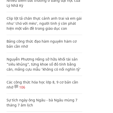
Nhiều điểm bất thường ở bằng đại học của
Lý Nhã Kỳ
Clip lột tả chân thực cảnh anh trai và em gái
như 'chó với mèo', người tinh ý còn phát
hiện một vấn đề trong giáo dục con
Bảng công thức đạo hàm nguyên hàm cơ
bản cần nhớ
Nguyễn Phương Hằng sở hữu khối tài sản
"siêu khủng", từng khoe sổ đỏ tính bằng
cân, mắng cựu mẫu 'không có nổi nghìn tỷ'
Các công thức hóa học lớp 8, 9 cơ bản cần
nhớ
106
Sự tích ngày ông Ngâu - bà Ngâu mùng 7
tháng 7 âm lịch