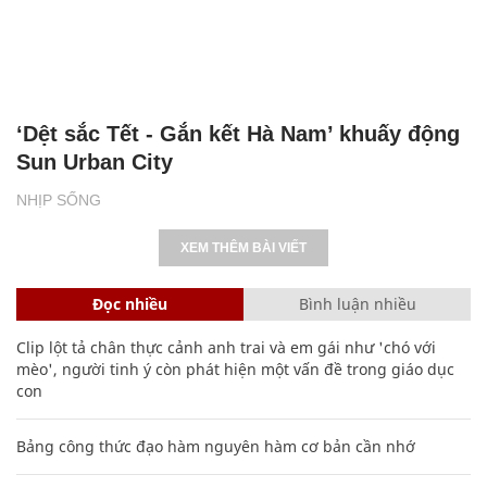
‘Dệt sắc Tết - Gắn kết Hà Nam’ khuấy động
Sun Urban City
NHỊP SỐNG
XEM THÊM BÀI VIẾT
Đọc nhiều
Bình luận nhiều
Clip lột tả chân thực cảnh anh trai và em gái như 'chó với
mèo', người tinh ý còn phát hiện một vấn đề trong giáo dục
con
Bảng công thức đạo hàm nguyên hàm cơ bản cần nhớ