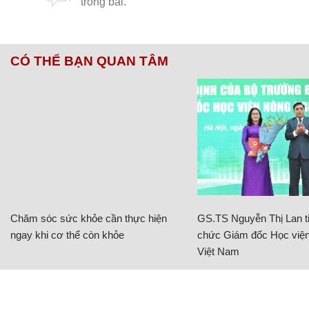
CÓ THỂ BẠN QUAN TÂM
Chăm sóc sức khỏe cần thực hiện
GS.TS Nguyễn Thị Lan ti
ngay khi cơ thể còn khỏe
chức Giám đốc Học viện
Việt Nam