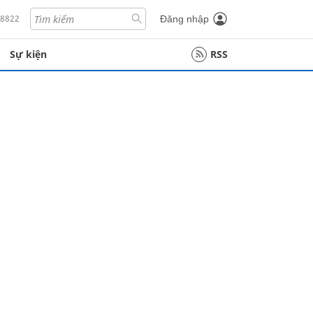
18822
Đăng nhập
Sự kiện
RSS