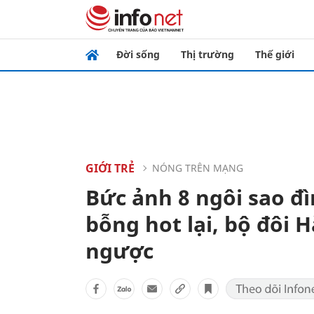
Đời sống
Thị trường
Thế giới
GIỚI TRẺ
NÓNG TRÊN MẠNG
Bức ảnh 8 ngôi sao đ
bỗng hot lại, bộ đôi 
ngược