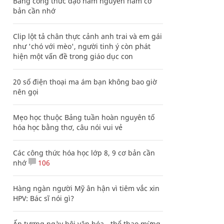
Bảng công thức đạo hàm nguyên hàm cơ
bản cần nhớ
Clip lột tả chân thực cảnh anh trai và em gái
như 'chó với mèo', người tinh ý còn phát
hiện một vấn đề trong giáo dục con
20 số điện thoại ma ám bạn không bao giờ
nên gọi
Mẹo học thuộc Bảng tuần hoàn nguyên tố
hóa học bằng thơ, câu nói vui vẻ
Các công thức hóa học lớp 8, 9 cơ bản cần
nhớ
106
Hàng ngàn người Mỹ ân hận vì tiêm vắc xin
HPV: Bác sĩ nói gì?
Ấn tượng ngày hội văn hóa - thể thao mừng