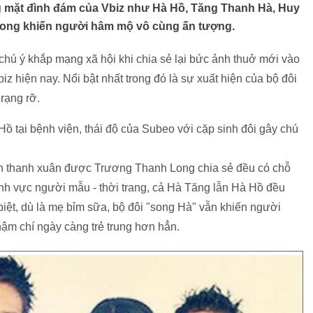
 mặt đình đám của Vbiz như Hà Hồ, Tăng Thanh Hà, Huy
Long khiến người hâm mộ vô cùng ấn tượng.
chú ý khắp mạng xã hội khi chia sẻ lại bức ảnh thuở mới vào
 hiện nay. Nổi bật nhất trong đó là sự xuất hiện của bộ đôi
 rạng rỡ.
ồ tại bệnh viện, thái độ của Subeo với cặp sinh đôi gây chú
nh thanh xuân được Trương Thanh Long chia sẻ đều có chỗ
lĩnh vực người mẫu - thời trang, cả Hà Tăng lẫn Hà Hồ đều
iệt, dù là mẹ bỉm sữa, bộ đôi "song Hà" vẫn khiến người
thậm chí ngày càng trẻ trung hơn hẳn.