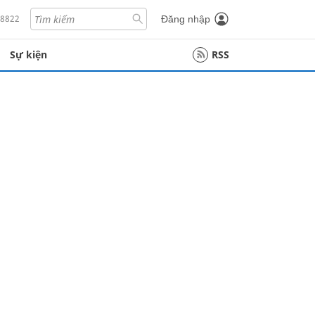
18822
Đăng nhập
Sự kiện
RSS