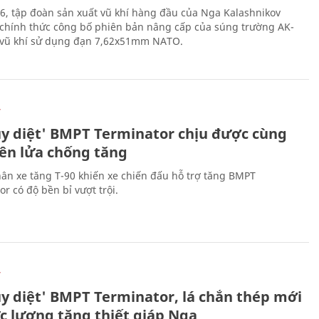
6, tập đoàn sản xuất vũ khí hàng đầu của Nga Kalashnikov
chính thức công bố phiên bản nâng cấp của súng trường AK-
i vũ khí sử dụng đạn 7,62x51mm NATO.
Ự
ủy diệt' BMPT Terminator chịu được cùng
tên lửa chống tăng
ân xe tăng T-90 khiến xe chiến đấu hỗ trợ tăng BMPT
r có độ bền bỉ vượt trội.
Ự
ủy diệt' BMPT Terminator, lá chắn thép mới
ực lượng tăng thiết giáp Nga