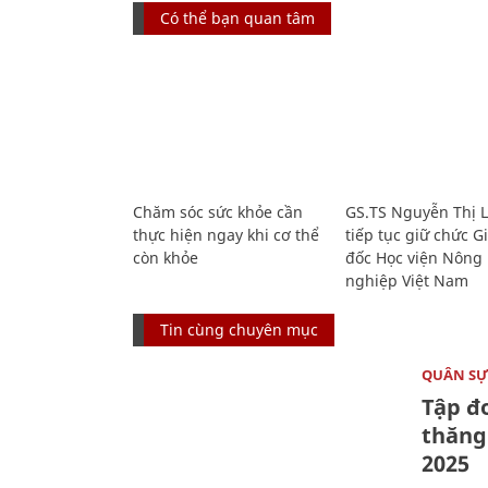
Có thể bạn quan tâm
Chăm sóc sức khỏe cần
GS.TS Nguyễn Thị 
thực hiện ngay khi cơ thể
tiếp tục giữ chức 
còn khỏe
đốc Học viện Nông
nghiệp Việt Nam
Tin cùng chuyên mục
QUÂN S
Tập đo
thăng
2025