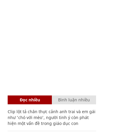
Đọc nhiều
Bình luận nhiều
Clip lột tả chân thực cảnh anh trai và em gái
như 'chó với mèo', người tinh ý còn phát
hiện một vấn đề trong giáo dục con