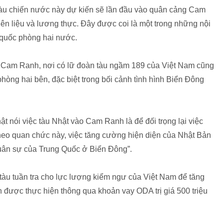
 tàu chiến nước này dự kiến sẽ lần đầu vào quân cảng Cam
iên liệu và lương thực. Đây được coi là một trong những nội
 quốc phòng hai nước.
 Cam Ranh, nơi có lữ đoàn tàu ngầm 189 của Việt Nam cũng
hòng hai bên, đặc biệt trong bối cảnh tình hình Biển Đông
ật nói việc tàu Nhật vào Cam Ranh là để đối trọng lại việc
eo quan chức này, việc tăng cường hiện diện của Nhật Bản
uân sự của Trung Quốc ở Biển Đông”.
tàu tuần tra cho lực lượng kiểm ngư của Việt Nam để tăng
 được thực hiện thông qua khoản vay ODA trị giá 500 triệu