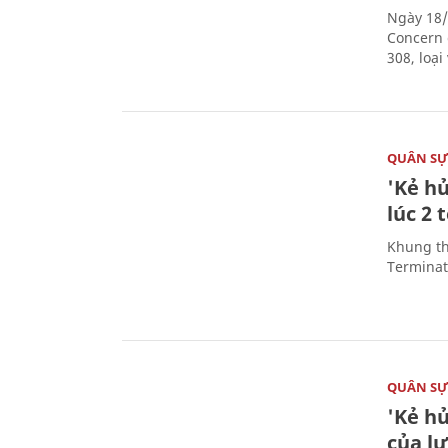
Ngày 18/
Concern 
308, loạ
QUÂN S
'Kẻ h
lúc 2 
Khung th
Terminato
QUÂN S
'Kẻ h
của l