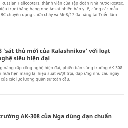
 Russian Helicopters, thành viên của Tập đoàn Nhà nước Rostec,
thiệu trực thăng hạng nhẹ Ansat phiên bản y tế, cùng các mẫu
BC chuyên dụng chữa cháy và Mi-8/17 đa năng tại Triển lãm
Ự
 'sát thủ mới của Kalashnikov’ với loạt
nghệ siêu hiện đại
g nâng cấp công nghệ hiện đại, phiên bản súng trường AK-308
 hứa hẹn mang lại hiệu suất vượt trội, đáp ứng nhu cầu ngày
 của các lực lượng quân sự toàn cầu.
Ự
trường AK-308 của Nga dùng đạn chuẩn