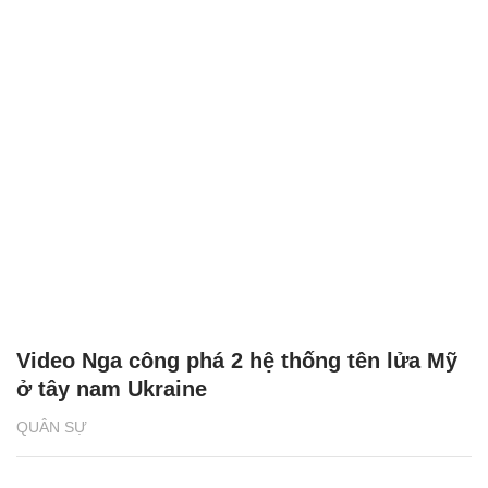
Video Nga công phá 2 hệ thống tên lửa Mỹ
ở tây nam Ukraine
QUÂN SỰ