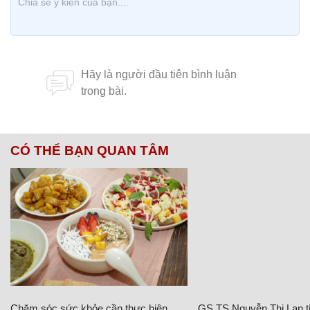
CÓ THỂ BẠN QUAN TÂM
Chăm sóc sức khỏe cần thực hiện
GS.TS Nguyễn Thị Lan ti