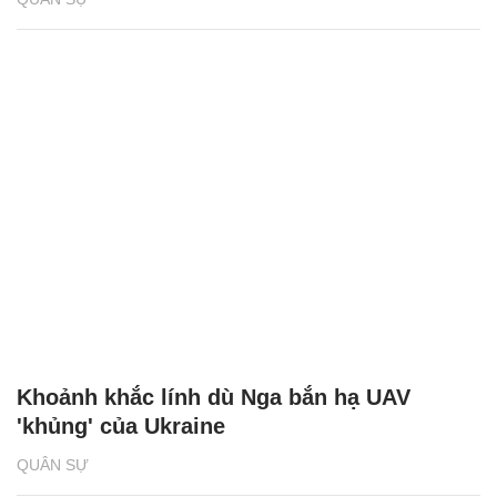
Khoảnh khắc lính dù Nga bắn hạ UAV
'khủng' của Ukraine
QUÂN SỰ