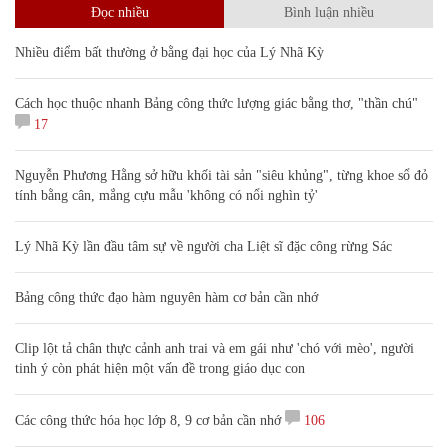
Đọc nhiều
Bình luận nhiều
Nhiều điểm bất thường ở bằng đại học của Lý Nhã Kỳ
Cách học thuộc nhanh Bảng công thức lượng giác bằng thơ, "thần chú"
17
Nguyễn Phương Hằng sở hữu khối tài sản "siêu khủng", từng khoe sổ đỏ
tính bằng cân, mắng cựu mẫu 'không có nổi nghìn tỷ'
Lý Nhã Kỳ lần đầu tâm sự về người cha Liệt sĩ đặc công rừng Sác
Bảng công thức đạo hàm nguyên hàm cơ bản cần nhớ
Clip lột tả chân thực cảnh anh trai và em gái như 'chó với mèo', người
tinh ý còn phát hiện một vấn đề trong giáo dục con
Các công thức hóa học lớp 8, 9 cơ bản cần nhớ
106