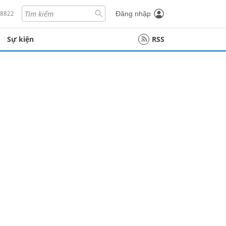
18822
Đăng nhập
Sự kiện
RSS