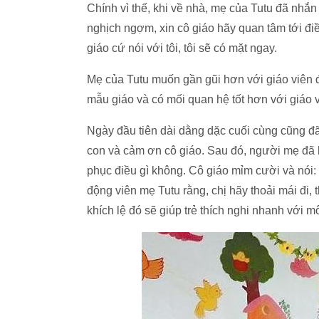
Chính vì thế, khi về nhà, mẹ của Tutu đã nhắn
nghịch ngợm, xin cô giáo hãy quan tâm tới điề
giáo cứ nói với tôi, tôi sẽ có mặt ngay.
Mẹ của Tutu muốn gần gũi hơn với giáo viên đ
mẫu giáo và có mối quan hệ tốt hơn với giáo v
Ngày đầu tiên dài dằng dặc cuối cùng cũng đã
con và cảm ơn cô giáo. Sau đó, người mẹ đã h
phục điều gì không. Cô giáo mỉm cười và nói: T
động viên mẹ Tutu rằng, chị hãy thoải mái đi,
khích lệ đó sẽ giúp trẻ thích nghi nhanh với m