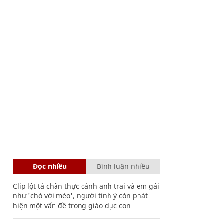
Đọc nhiều
Bình luận nhiều
Clip lột tả chân thực cảnh anh trai và em gái
như 'chó với mèo', người tinh ý còn phát
hiện một vấn đề trong giáo dục con