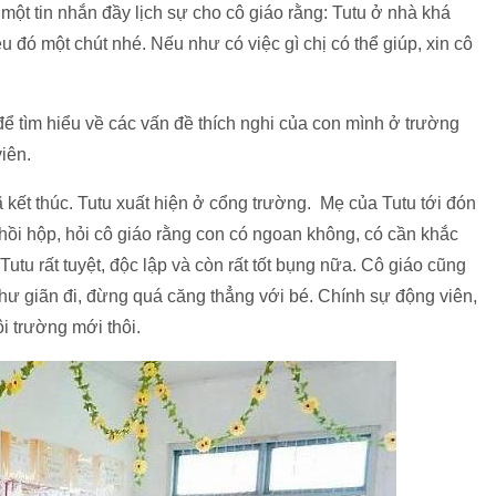
 một tin nhắn đầy lịch sự cho cô giáo rằng: Tutu ở nhà khá
u đó một chút nhé. Nếu như có việc gì chị có thể giúp, xin cô
ể tìm hiểu về các vấn đề thích nghi của con mình ở trường
iên.
 kết thúc. Tutu xuất hiện ở cổng trường. Mẹ của Tutu tới đón
ồi hộp, hỏi cô giáo rằng con có ngoan không, có cần khắc
utu rất tuyệt, độc lập và còn rất tốt bụng nữa. Cô giáo cũng
 thư giãn đi, đừng quá căng thẳng với bé. Chính sự động viên,
ôi trường mới thôi.