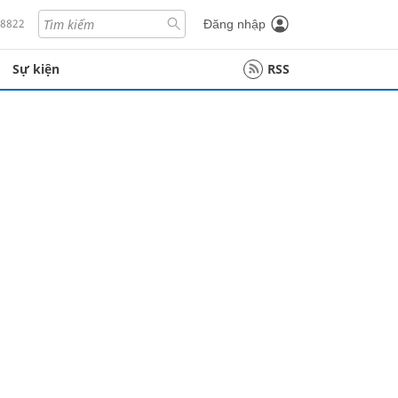
18822
Đăng nhập
Sự kiện
RSS