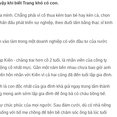
ậy khi biết Trang khó có con.
ủa mình. Chẳng phải vì cô thua kém bạn bè hay kén cá, chọn
ấn đấu phát triển sự nghiệp, theo đuổi tấm bằng thạc sĩ kinh
 vào làm trong một doanh nghiệp có vốn đầu tư của nước
p Kiên - chàng trai hơn cô 2 tuổi, là nhân viên của công ty
huộng cô nhất mực. Gần một năm bên nhau chưa bao giờ anh
ến hôn nhân với Kiên vì cả hai cũng đã đến tuổi lập gia đình.
là con độc nhất của gia đình khá giả ngay trung tâm thành
g mong anh sớm lập gia đình để ông bà có cháu bồng bế.
ự chúc phúc của mọi người. Sau đám cưới, dù có nhà riêng
sống với bố mẹ chồng để tiện bề chăm sóc ông bà lúc tuổi