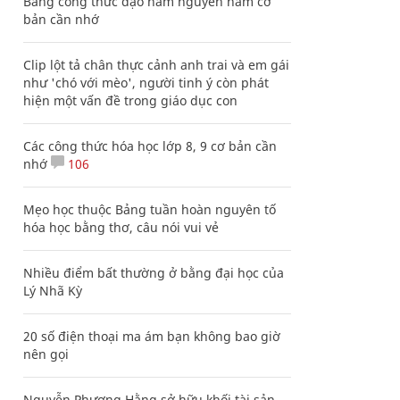
Bảng công thức đạo hàm nguyên hàm cơ
bản cần nhớ
Clip lột tả chân thực cảnh anh trai và em gái
như 'chó với mèo', người tinh ý còn phát
hiện một vấn đề trong giáo dục con
Các công thức hóa học lớp 8, 9 cơ bản cần
nhớ
106
Mẹo học thuộc Bảng tuần hoàn nguyên tố
hóa học bằng thơ, câu nói vui vẻ
Nhiều điểm bất thường ở bằng đại học của
Lý Nhã Kỳ
20 số điện thoại ma ám bạn không bao giờ
nên gọi
Nguyễn Phương Hằng sở hữu khối tài sản