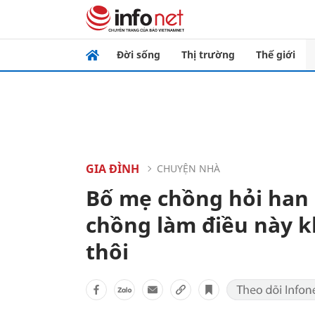
Đời sống
Thị trường
Thế giới
GIA ĐÌNH
CHUYỆN NHÀ
Bố mẹ chồng hỏi han
chồng làm điều này k
thôi