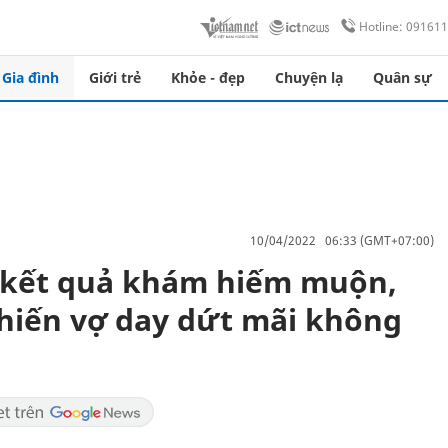
Hotline: 09161
Gia đình
Giới trẻ
Khỏe - đẹp
Chuyện lạ
Quân sự
10/04/2022 06:33 (GMT+07:00)
 kết quả khám hiếm muộn,
hiến vợ day dứt mãi không