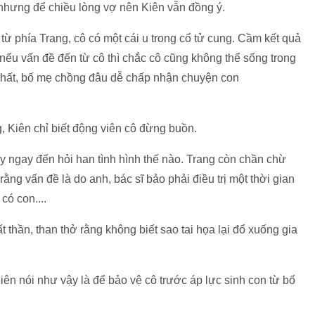
 nhưng để chiều lòng vợ nên Kiên vẫn đồng ý.
ừ phía Trang, cô có một cái u trong cổ tử cung. Cầm kết quả
, nếu vấn đề đến từ cô thì chắc cô cũng không thể sống trong
nhất, bố mẹ chồng đâu dễ chấp nhận chuyện con
, Kiên chỉ biết động viên cô đừng buồn.
 ngay đến hỏi han tình hình thế nào. Trang còn chần chừ
rằng vấn đề là do anh, bác sĩ bảo phải điều trị một thời gian
có con....
 thần, than thở rằng không biết sao tai họa lại đổ xuống gia
iên nói như vậy là để bảo vệ cô trước áp lực sinh con từ bố