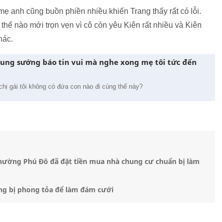
ẹ anh cũng buồn phiền nhiều khiến Trang thấy rất có lỗi.
thế nào mới trọn vẹn vì cô còn yêu Kiên rất nhiều và Kiên
hác.
i sung sướng báo tin vui mà nghe xong mẹ tôi tức đến
 chị gái tôi không có đứa con nào đi cùng thế này?
phường Phú Đô đã đặt tiền mua nhà chung cư chuẩn bị làm
ang bị phong tỏa để làm đám cưới