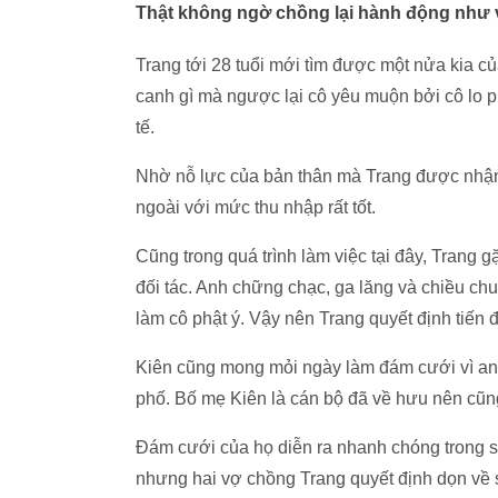
Thật không ngờ chồng lại hành động như v
Trang tới 28 tuổi mới tìm được một nửa kia c
canh gì mà ngược lại cô yêu muộn bởi cô lo ph
tế.
Nhờ nỗ lực của bản thân mà Trang được nhận
ngoài với mức thu nhập rất tốt.
Cũng trong quá trình làm việc tại đây, Trang gặ
đối tác. Anh chững chạc, ga lăng và chiều c
làm cô phật ý. Vậy nên Trang quyết định tiến đ
Kiên cũng mong mỏi ngày làm đám cưới vì anh 
phố. Bố mẹ Kiên là cán bộ đã về hưu nên cũn
Đám cưới của họ diễn ra nhanh chóng trong s
nhưng hai vợ chồng Trang quyết định dọn về 