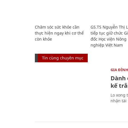
Chăm sóc sức khỏe cần
GS.TS Nguyễn Thị 
thực hiện ngay khi cơ thể
tiếp tục giữ chức 
còn khỏe
đốc Học viện Nông
nghiệp Việt Nam
Tin cùng chuyên mục
GIA ĐÌN
Dành 
kế trắ
Lo xong t
nhận tài