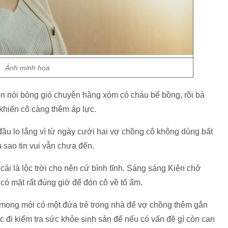
Ảnh minh họa
n nói bóng gió chuyện hàng xóm có cháu bế bồng, rồi bà
khiến cô càng thêm áp lực.
ầu lo lắng vì từ ngày cưới hai vợ chồng cô không dùng bất
 sao tin vui vẫn chưa đến.
cái là lộc trời cho nên cứ bình tĩnh. Sáng sáng Kiên chở
 có mặt rất đúng giờ để đón cô về tổ ấm.
 mong mỏi có một đứa trẻ trong nhà để vợ chồng thêm gắn
ệc đi kiểm tra sức khỏe sinh sản để nếu có vấn đề gì còn can