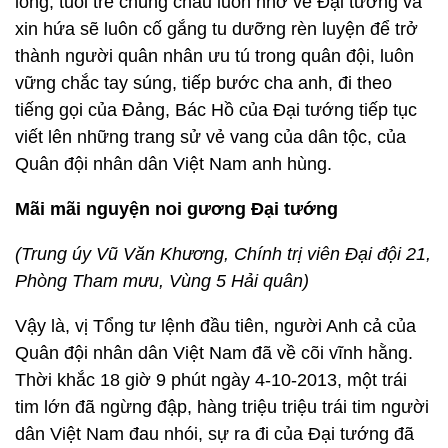
lòng, tuổi trẻ chúng cháu luôn nhớ về Đại tướng và
xin hứa sẽ luôn cố gắng tu dưỡng rèn luyện để trở
thành người quân nhân ưu tú trong quân đội, luôn
vững chắc tay súng, tiếp bước cha anh, đi theo
tiếng gọi của Đảng, Bác Hồ của Đại tướng tiếp tục
viết lên những trang sử vẻ vang của dân tộc, của
Quân đội nhân dân Việt Nam anh hùng.
Mãi mãi nguyện noi gương Đại tướng
(Trung úy Vũ Văn Khương, Chính trị viên Đại đội 21,
Phòng Tham mưu, Vùng 5 Hải quân)
Vậy là, vị Tổng tư lệnh đầu tiên, người Anh cả của
Quân đội nhân dân Việt Nam đã về cõi vĩnh hằng.
Thời khắc 18 giờ 9 phút ngày 4-10-2013, một trái
tim lớn đã ngừng đập, hàng triệu triệu trái tim người
dân Việt Nam đau nhói, sự ra đi của Đại tướng đã