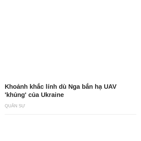
Khoảnh khắc lính dù Nga bắn hạ UAV
'khủng' của Ukraine
QUÂN SỰ