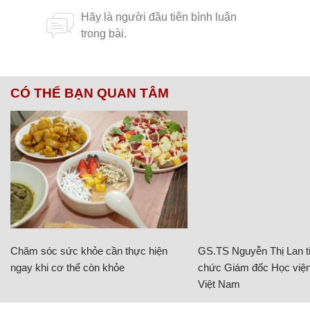
CÓ THỂ BẠN QUAN TÂM
Chăm sóc sức khỏe cần thực hiện
GS.TS Nguyễn Thị Lan ti
ngay khi cơ thể còn khỏe
chức Giám đốc Học viện
Việt Nam