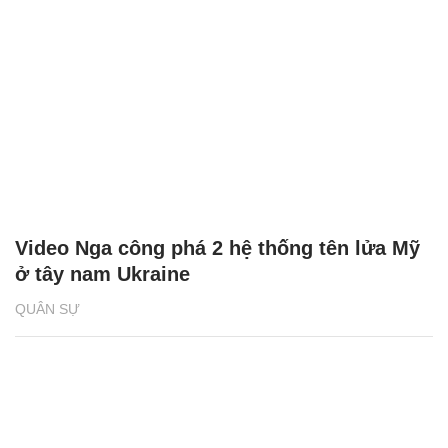
Video Nga công phá 2 hệ thống tên lửa Mỹ
ở tây nam Ukraine
QUÂN SỰ