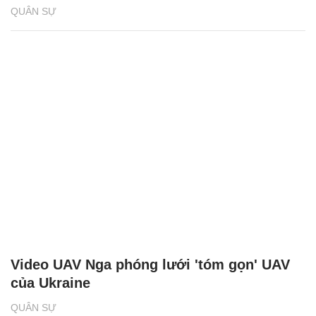
QUÂN SỰ
Video UAV Nga phóng lưới 'tóm gọn' UAV
của Ukraine
QUÂN SỰ