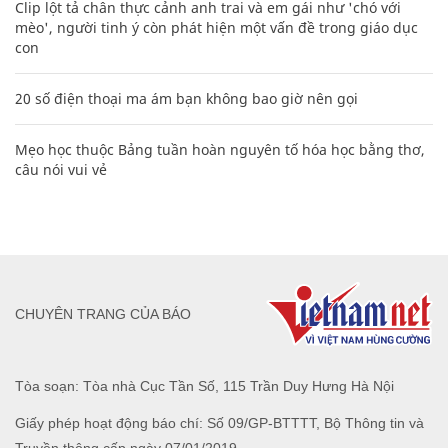
Clip lột tả chân thực cảnh anh trai và em gái như 'chó với
mèo', người tinh ý còn phát hiện một vấn đề trong giáo dục
con
20 số điện thoại ma ám bạn không bao giờ nên gọi
Mẹo học thuộc Bảng tuần hoàn nguyên tố hóa học bằng thơ,
câu nói vui vẻ
CHUYÊN TRANG CỦA BÁO
Tòa soạn: Tòa nhà Cục Tần Số, 115 Trần Duy Hưng Hà Nội
Giấy phép hoạt động báo chí: Số 09/GP-BTTTT, Bộ Thông tin và
Truyền thông cấp ngày 07/01/2019.