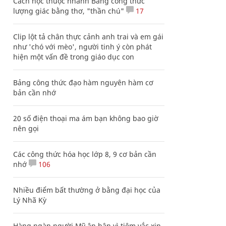
Cách học thuộc nhanh Bảng công thức
lượng giác bằng thơ, "thần chú"
17
Clip lột tả chân thực cảnh anh trai và em gái
như 'chó với mèo', người tinh ý còn phát
hiện một vấn đề trong giáo dục con
Bảng công thức đạo hàm nguyên hàm cơ
bản cần nhớ
20 số điện thoại ma ám bạn không bao giờ
nên gọi
Các công thức hóa học lớp 8, 9 cơ bản cần
nhớ
106
Nhiều điểm bất thường ở bằng đại học của
Lý Nhã Kỳ
Hàng ngàn người Mỹ ân hận vì tiêm vắc xin