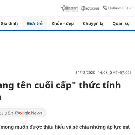
Hotline: 09161
Gia đình
Giới trẻ
Khỏe - đẹp
Chuyện lạ
Quân sự
14/12/2020 14:08 (GMT+07:00)
ng tên cuối cấp" thức tỉnh
h
m mong muốn được thấu hiểu và sẻ chia những áp lực mà