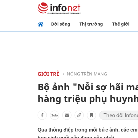
Đời sống
Thị trường
Thế giới
GIỚI TRẺ
NÓNG TRÊN MẠNG
Bộ ảnh "Nỗi sợ hãi ma
hàng triệu phụ huyn
Qua thông điệp trong mỗi bức ảnh, các e
học sinh cuối cấp đang gặp phải.