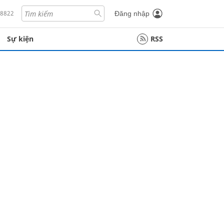
18822
Đăng nhập
Sự kiện
RSS