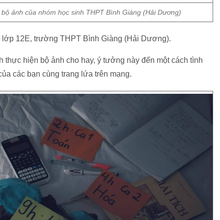
a bộ ảnh của nhóm học sinh THPT Bình Giàng (Hải Dương)
h lớp 12E, trường THPT Bình Giàng (Hải Dương).
 thực hiện bộ ảnh cho hay, ý tưởng này đến một cách tình
của các bạn cùng trang lứa trên mạng.