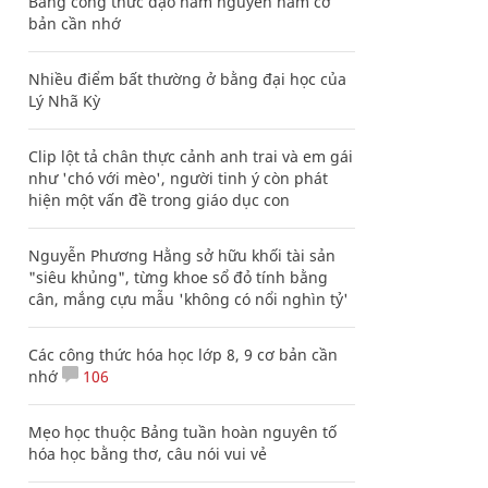
Bảng công thức đạo hàm nguyên hàm cơ
bản cần nhớ
Nhiều điểm bất thường ở bằng đại học của
Lý Nhã Kỳ
Clip lột tả chân thực cảnh anh trai và em gái
như 'chó với mèo', người tinh ý còn phát
hiện một vấn đề trong giáo dục con
Nguyễn Phương Hằng sở hữu khối tài sản
"siêu khủng", từng khoe sổ đỏ tính bằng
cân, mắng cựu mẫu 'không có nổi nghìn tỷ'
Các công thức hóa học lớp 8, 9 cơ bản cần
nhớ
106
Mẹo học thuộc Bảng tuần hoàn nguyên tố
hóa học bằng thơ, câu nói vui vẻ