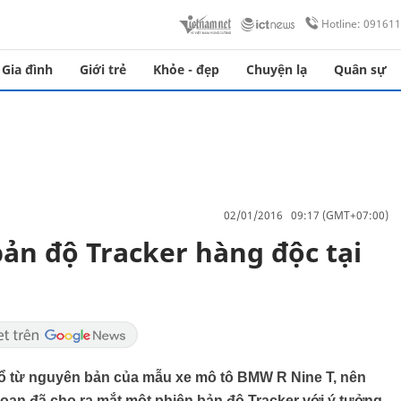
Hotline: 09161
Gia đình
Giới trẻ
Khỏe - đẹp
Chuyện lạ
Quân sự
02/01/2016 09:17 (GMT+07:00)
ản độ Tracker hàng độc tại
cổ từ nguyên bản của mẫu xe mô tô BMW R Nine T, nên
oan đã cho ra mắt một phiên bản độ Tracker với ý tưởng