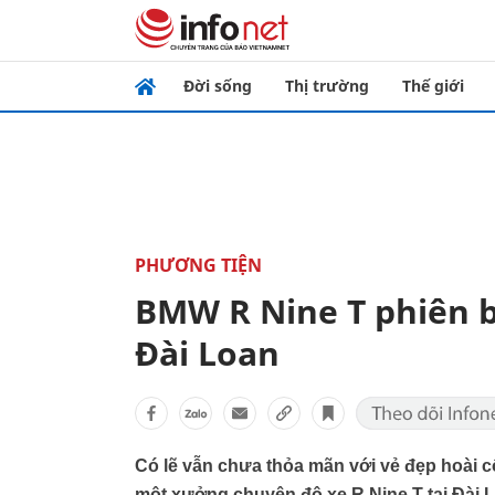
Đời sống
Thị trường
Thế giới
PHƯƠNG TIỆN
BMW R Nine T phiên b
Đài Loan
Có lẽ vẫn chưa thỏa mãn với vẻ đẹp hoài 
một xưởng chuyên độ xe R Nine T tại Đài L