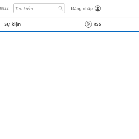
18822
Đăng nhập
Sự kiện
RSS