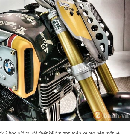
 2 hóc gió to với thiết kế ôm trọn thân xe tạo nên một vẻ