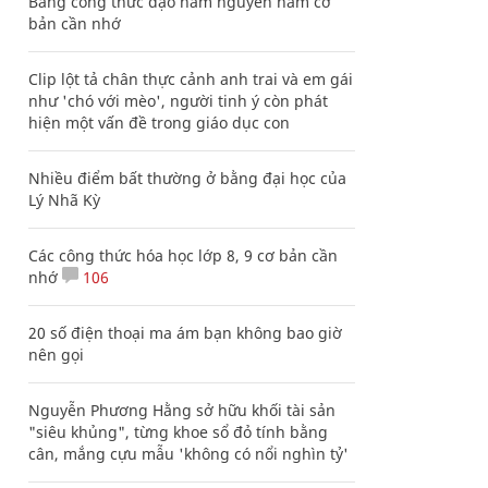
Bảng công thức đạo hàm nguyên hàm cơ
bản cần nhớ
Clip lột tả chân thực cảnh anh trai và em gái
như 'chó với mèo', người tinh ý còn phát
hiện một vấn đề trong giáo dục con
Nhiều điểm bất thường ở bằng đại học của
Lý Nhã Kỳ
Các công thức hóa học lớp 8, 9 cơ bản cần
nhớ
106
20 số điện thoại ma ám bạn không bao giờ
nên gọi
Nguyễn Phương Hằng sở hữu khối tài sản
"siêu khủng", từng khoe sổ đỏ tính bằng
cân, mắng cựu mẫu 'không có nổi nghìn tỷ'