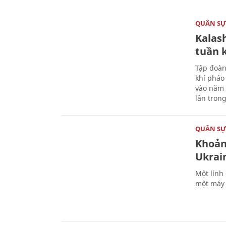
QUÂN S
Kalas
tuần 
Tập đoàn
khí pháo
vào năm 
lần tron
QUÂN S
Khoản
Ukrai
Một lính
một máy 