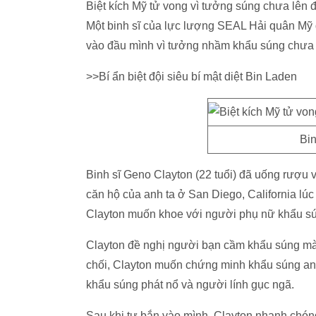
Biệt kích Mỹ tử vong vì tưởng súng chưa lên 
Một binh sĩ của lực lượng SEAL Hải quân Mỹ đ
vào đầu mình vì tưởng nhầm khẩu súng chưa 
>>Bí ẩn biệt đội siêu bí mật diệt Bin Laden
Bin
Binh sĩ Geno Clayton (22 tuổi) đã uống rượu v
căn hộ của anh ta ở San Diego, California lú
Clayton muốn khoe với người phụ nữ khẩu sún
Clayton đề nghị người bạn cầm khẩu súng mà
chối, Clayton muốn chứng minh khẩu súng an 
khẩu súng phát nổ và người lính gục ngã.
Sau khi tự bắn vào mình, Clayton nhanh chóng