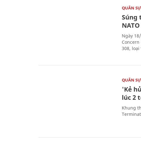
QUÂN S
Súng 
NATO
Ngày 18/
Concern 
308, loạ
QUÂN S
'Kẻ h
lúc 2 
Khung th
Terminato