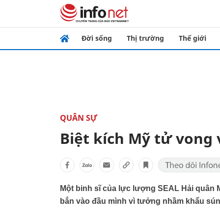
Đời sống
Thị trường
Thế giới
QUÂN SỰ
Biệt kích Mỹ tử vong
Một binh sĩ của lực lượng SEAL Hải quân M
bắn vào đầu mình vì tưởng nhầm khẩu sún