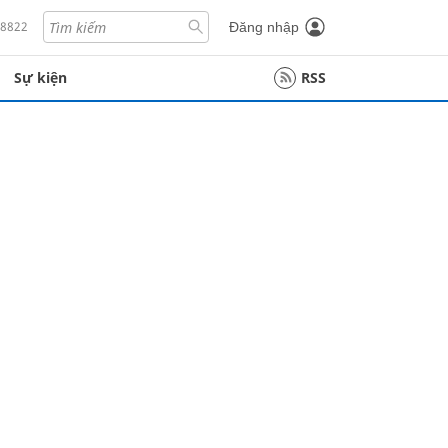
18822
Đăng nhập
Sự kiện
RSS