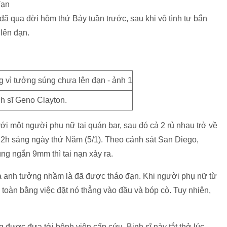
đạn
ã qua đời hôm thứ Bảy tuần trước, sau khi vô tình tự bắn
lên đạn.
h sĩ Geno Clayton.
ới một người phụ nữ tại quán bar, sau đó cả 2 rủ nhau trở về
c 2h sáng ngày thứ Năm (5/1). Theo cảnh sát San Diego,
g ngắn 9mm thì tai nạn xảy ra.
 anh tưởng nhầm là đã được tháo đạn. Khi người phụ nữ từ
toàn bằng việc đặt nó thẳng vào đầu và bóp cò. Tuy nhiên,
 được đưa tới bệnh viện cấp cứu. Binh sĩ này tắt thở lúc