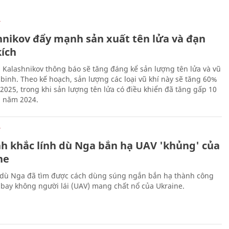
Ự
hnikov đẩy mạnh sản xuất tên lửa và đạn
kích
 Kalashnikov thông báo sẽ tăng đáng kể sản lượng tên lửa và vũ
 binh. Theo kế hoạch, sản lượng các loại vũ khí này sẽ tăng 60%
2025, trong khi sản lượng tên lửa có điều khiển đã tăng gấp 10
g năm 2024.
Ự
h khắc lính dù Nga bắn hạ UAV 'khủng' của
ne
 dù Nga đã tìm được cách dùng súng ngắn bắn hạ thành công
bay không người lái (UAV) mang chất nổ của Ukraine.