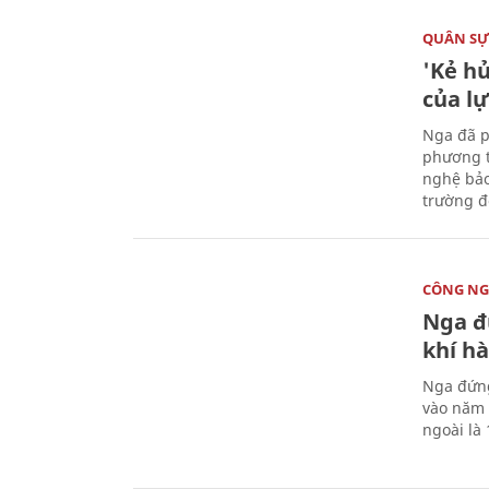
QUÂN S
'Kẻ h
của l
Nga đã p
phương t
nghệ bảo
trường đô
CÔNG NG
Nga đ
khí hà
Nga đứng
vào năm 
ngoài là 