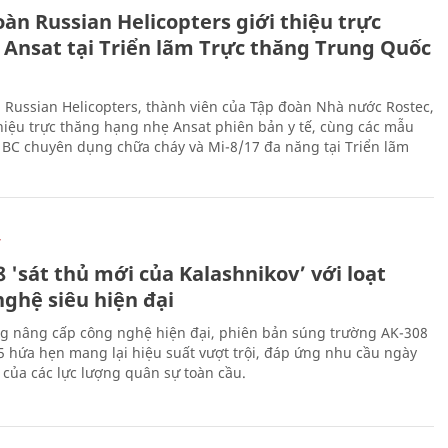
àn Russian Helicopters giới thiệu trực
 Ansat tại Triển lãm Trực thăng Trung Quốc
 Russian Helicopters, thành viên của Tập đoàn Nhà nước Rostec,
thiệu trực thăng hạng nhẹ Ansat phiên bản y tế, cùng các mẫu
BC chuyên dụng chữa cháy và Mi-8/17 đa năng tại Triển lãm
Ự
 'sát thủ mới của Kalashnikov’ với loạt
nghệ siêu hiện đại
g nâng cấp công nghệ hiện đại, phiên bản súng trường AK-308
 hứa hẹn mang lại hiệu suất vượt trội, đáp ứng nhu cầu ngày
 của các lực lượng quân sự toàn cầu.