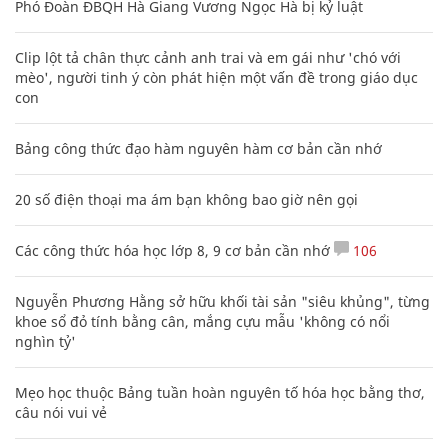
Phó Đoàn ĐBQH Hà Giang Vương Ngọc Hà bị kỷ luật
Clip lột tả chân thực cảnh anh trai và em gái như 'chó với
mèo', người tinh ý còn phát hiện một vấn đề trong giáo dục
con
Bảng công thức đạo hàm nguyên hàm cơ bản cần nhớ
20 số điện thoại ma ám bạn không bao giờ nên gọi
Các công thức hóa học lớp 8, 9 cơ bản cần nhớ
106
Nguyễn Phương Hằng sở hữu khối tài sản "siêu khủng", từng
khoe sổ đỏ tính bằng cân, mắng cựu mẫu 'không có nổi
nghìn tỷ'
Mẹo học thuộc Bảng tuần hoàn nguyên tố hóa học bằng thơ,
câu nói vui vẻ