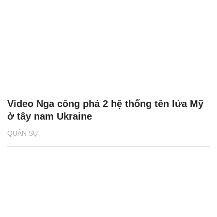
Video Nga công phá 2 hệ thống tên lửa Mỹ
ở tây nam Ukraine
QUÂN SỰ