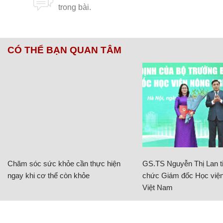
CÓ THỂ BẠN QUAN TÂM
Chăm sóc sức khỏe cần thực hiện
GS.TS Nguyễn Thị Lan ti
ngay khi cơ thể còn khỏe
chức Giám đốc Học viện
Việt Nam