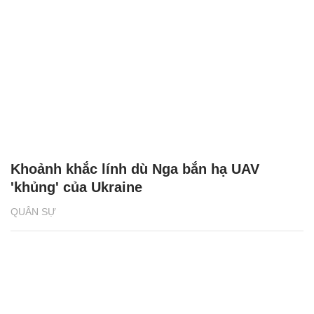
Khoảnh khắc lính dù Nga bắn hạ UAV
'khủng' của Ukraine
QUÂN SỰ