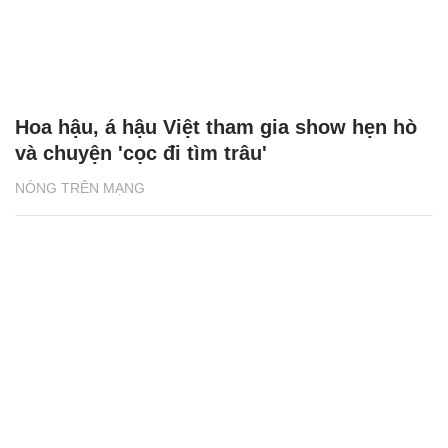
Hoa hậu, á hậu Việt tham gia show hẹn hò
và chuyện 'cọc đi tìm trâu'
NÓNG TRÊN MẠNG