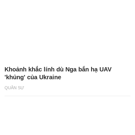
Khoảnh khắc lính dù Nga bắn hạ UAV
'khủng' của Ukraine
QUÂN SỰ