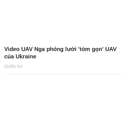
Video UAV Nga phóng lưới 'tóm gọn' UAV
của Ukraine
QUÂN SỰ