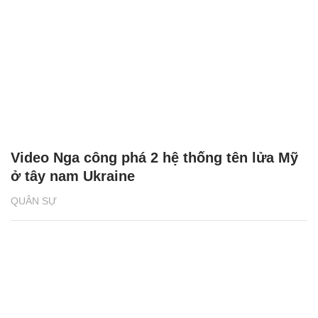
Video Nga công phá 2 hệ thống tên lửa Mỹ
ở tây nam Ukraine
QUÂN SỰ