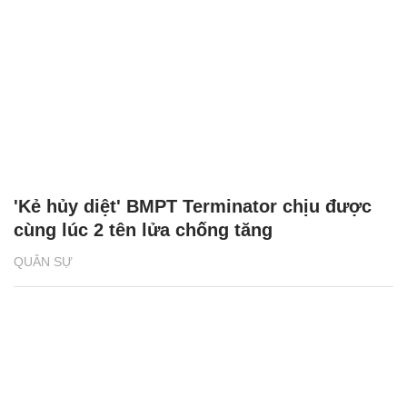
'Kẻ hủy diệt' BMPT Terminator chịu được
cùng lúc 2 tên lửa chống tăng
QUÂN SỰ