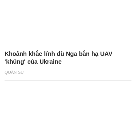
Khoảnh khắc lính dù Nga bắn hạ UAV
'khủng' của Ukraine
QUÂN SỰ