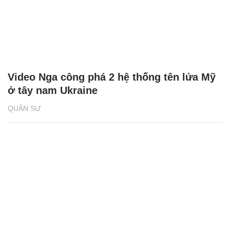
Video Nga công phá 2 hệ thống tên lửa Mỹ
ở tây nam Ukraine
QUÂN SỰ