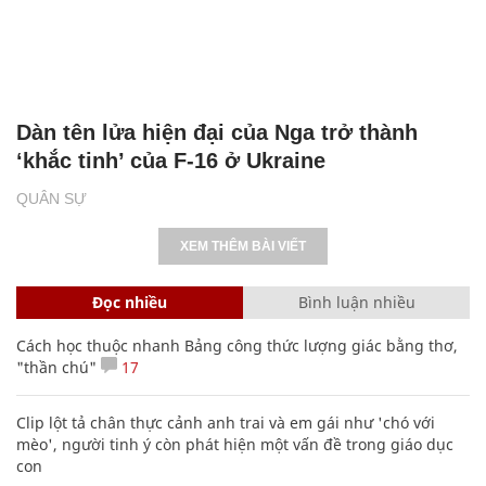
Dàn tên lửa hiện đại của Nga trở thành
‘khắc tinh’ của F-16 ở Ukraine
QUÂN SỰ
XEM THÊM BÀI VIẾT
Đọc nhiều
Bình luận nhiều
Cách học thuộc nhanh Bảng công thức lượng giác bằng thơ,
"thần chú"
17
Clip lột tả chân thực cảnh anh trai và em gái như 'chó với
mèo', người tinh ý còn phát hiện một vấn đề trong giáo dục
con