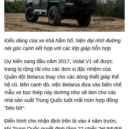
Kiểu dáng của xe khá hầm hố, hiện đại nhờ đường
nét góc cạnh kết hợp với các lớp giáp hỗn hợp
Dự kiến sang đầu năm 2017, Volat V1 sẽ được
trang bị rộng rãi cho các đơn vị đặc nhiệm của
Quân đội Belarus thay cho các dòng thiết giáp thế
hệ cũ. Bên cạnh đó, việc Belarus đưa vào biên chế
mẫu xe bọc thép này dường như sẽ làm cho các
nhà sản xuất Trung Quốc tuột mất món hợp đồng
"béo bở".
Điển hình cho nhận định trên là vào 4 năm trước,
khi Trung Quốc quyết định tặng 22 chiếc "HUMVEE