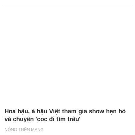
Hoa hậu, á hậu Việt tham gia show hẹn hò
và chuyện 'cọc đi tìm trâu'
NÓNG TRÊN MẠNG