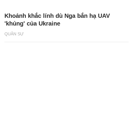
Khoảnh khắc lính dù Nga bắn hạ UAV
'khủng' của Ukraine
QUÂN SỰ