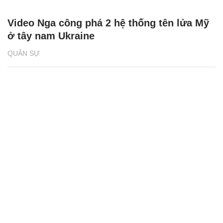
Video Nga công phá 2 hệ thống tên lửa Mỹ
ở tây nam Ukraine
QUÂN SỰ