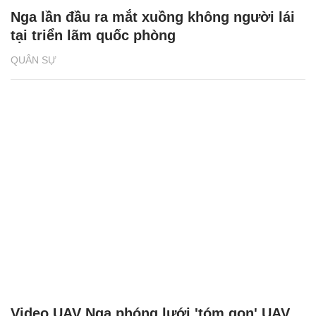
Nga lần đầu ra mắt xuồng không người lái
tại triển lãm quốc phòng
QUÂN SỰ
Video UAV Nga phóng lưới 'tóm gọn' UAV