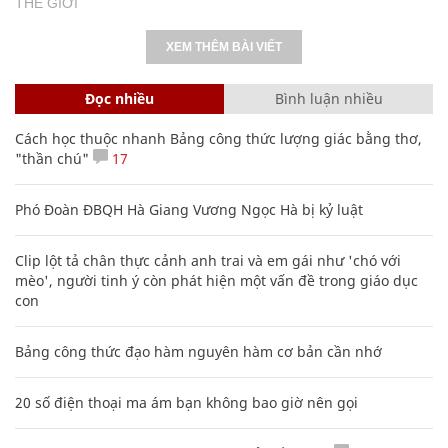
THẾ GIỚI
XEM THÊM BÀI VIẾT
Đọc nhiều
Bình luận nhiều
Cách học thuộc nhanh Bảng công thức lượng giác bằng thơ,
"thần chú"
17
Phó Đoàn ĐBQH Hà Giang Vương Ngọc Hà bị kỷ luật
Clip lột tả chân thực cảnh anh trai và em gái như 'chó với
mèo', người tinh ý còn phát hiện một vấn đề trong giáo dục
con
Bảng công thức đạo hàm nguyên hàm cơ bản cần nhớ
20 số điện thoại ma ám bạn không bao giờ nên gọi