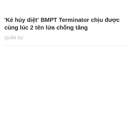
'Kẻ hủy diệt' BMPT Terminator chịu được
cùng lúc 2 tên lửa chống tăng
QUÂN SỰ