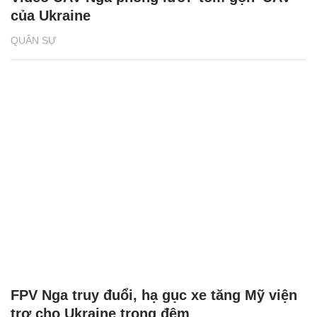
của Ukraine
QUÂN SỰ
FPV Nga truy đuổi, hạ gục xe tăng Mỹ viện
trợ cho Ukraine trong đêm