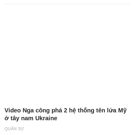
Video Nga công phá 2 hệ thống tên lửa Mỹ
ở tây nam Ukraine
QUÂN SỰ