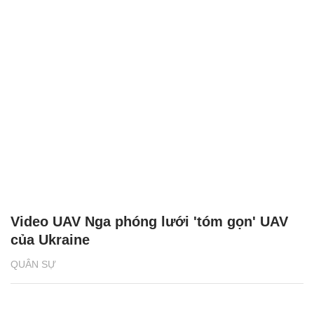
Video UAV Nga phóng lưới 'tóm gọn' UAV
của Ukraine
QUÂN SỰ