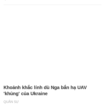
Khoảnh khắc lính dù Nga bắn hạ UAV
'khủng' của Ukraine
QUÂN SỰ