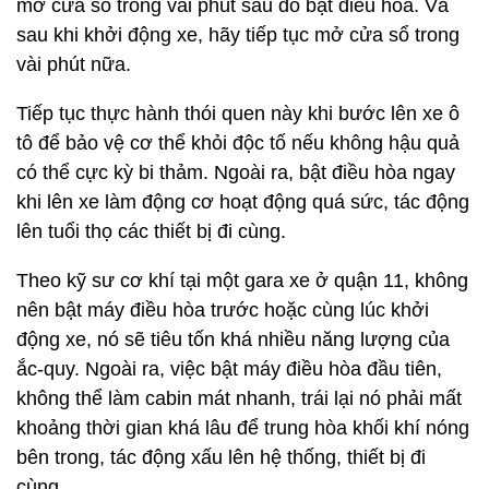
mở cửa sổ trong vài phút sau đó bật điều hòa. Và
sau khi khởi động xe, hãy tiếp tục mở cửa sổ trong
vài phút nữa.
Tiếp tục thực hành thói quen này khi bước lên xe ô
tô để bảo vệ cơ thể khỏi độc tố nếu không hậu quả
có thể cực kỳ bi thảm. Ngoài ra, bật điều hòa ngay
khi lên xe làm động cơ hoạt động quá sức, tác động
lên tuổi thọ các thiết bị đi cùng.
Theo kỹ sư cơ khí tại một gara xe ở quận 11, không
nên bật máy điều hòa trước hoặc cùng lúc khởi
động xe, nó sẽ tiêu tốn khá nhiều năng lượng của
ắc-quy. Ngoài ra, việc bật máy điều hòa đầu tiên,
không thể làm cabin mát nhanh, trái lại nó phải mất
khoảng thời gian khá lâu để trung hòa khối khí nóng
bên trong, tác động xấu lên hệ thống, thiết bị đi
cùng.