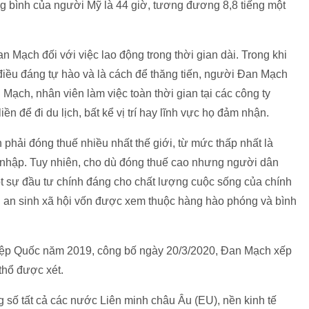
g bình của người Mỹ là 44 giờ, tương đương 8,8 tiếng một
 Mạch đối với việc lao động trong thời gian dài. Trong khi
iều đáng tự hào và là cách để thăng tiến, người Đan Mạch
 Mạch, nhân viên làm việc toàn thời gian tại các công ty
 để đi du lịch, bất kể vị trí hay lĩnh vực họ đảm nhận.
phải đóng thuế nhiều nhất thế giới, từ mức thấp nhất là
 nhập. Tuy nhiên, cho dù đóng thuế cao nhưng người dân
ột sự đầu tư chính đáng cho chất lượng cuộc sống của chính
ng an sinh xã hội vốn được xem thuộc hàng hào phóng và bình
iệp Quốc năm 2019, công bố ngày 20/3/2020, Đan Mạch xếp
thổ được xét.
g số tất cả các nước Liên minh châu Âu (EU), nền kinh tế