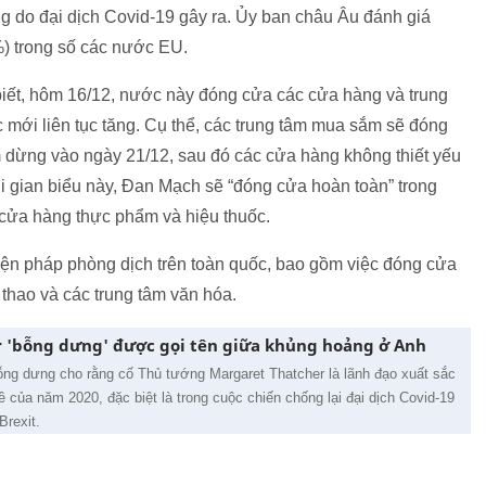
ng do đại dịch Covid-19 gây ra. Ủy ban châu Âu đánh giá
) trong số các nước EU.
iết, hôm 16/12, nước này đóng cửa các cửa hàng và trung
c mới liên tục tăng. Cụ thể, các trung tâm mua sắm sẽ đóng
m dừng vào ngày 21/12, sau đó các cửa hàng không thiết yếu
i gian biểu này, Đan Mạch sẽ “đóng cửa hoàn toàn” trong
c cửa hàng thực phẩm và hiệu thuốc.
iện pháp phòng dịch trên toàn quốc, bao gồm việc đóng cửa
 thao và các trung tâm văn hóa.
 'bỗng dưng' được gọi tên giữa khủng hoảng ở Anh
ỗng dưng cho rằng cố Thủ tướng Margaret Thatcher là lãnh đạo xuất sắc
ề của năm 2020, đặc biệt là trong cuộc chiến chống lại đại dịch Covid-19
Brexit.