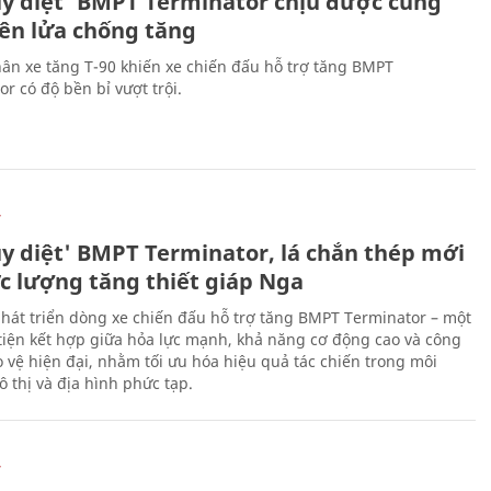
ủy diệt' BMPT Terminator chịu được cùng
tên lửa chống tăng
ân xe tăng T-90 khiến xe chiến đấu hỗ trợ tăng BMPT
r có độ bền bỉ vượt trội.
Ự
ủy diệt' BMPT Terminator, lá chắn thép mới
ực lượng tăng thiết giáp Nga
hát triển dòng xe chiến đấu hỗ trợ tăng BMPT Terminator – một
iện kết hợp giữa hỏa lực mạnh, khả năng cơ động cao và công
 vệ hiện đại, nhằm tối ưu hóa hiệu quả tác chiến trong môi
 thị và địa hình phức tạp.
Ự