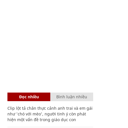
Đọc nhiều
Bình luận nhiều
Clip lột tả chân thực cảnh anh trai và em gái
như 'chó với mèo', người tinh ý còn phát
hiện một vấn đề trong giáo dục con