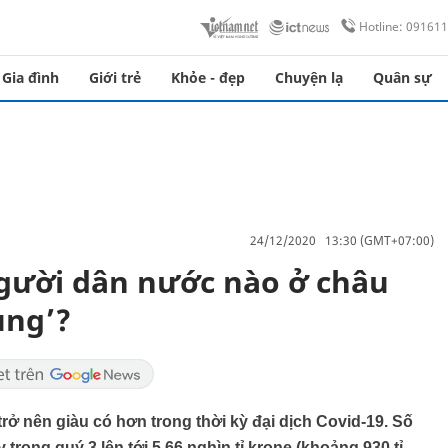
Hotline: 09161
Gia đình
Giới trẻ
Khỏe - đẹp
Chuyện lạ
Quân sự
24/12/2020 13:30 (GMT+07:00)
gười dân nước nào ở châu
ủng’?
 nên giàu có hơn trong thời kỳ đại dịch Covid-19. Số
 trong quý 3 lên tới 5,66 nghìn tỉ krone (khoảng 930 tỉ