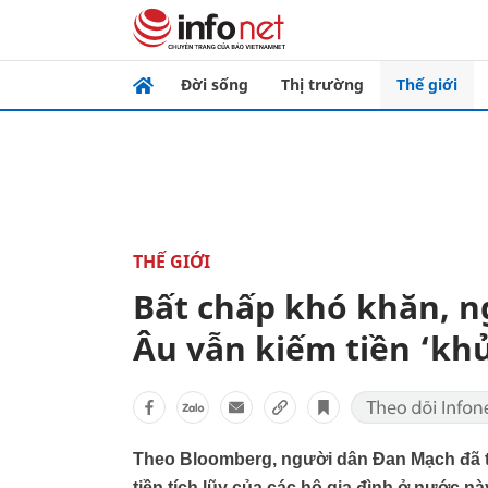
Đời sống
Thị trường
Thế giới
THẾ GIỚI
Bất chấp khó khăn, n
Âu vẫn kiếm tiền ‘kh
Theo Bloomberg, người dân Đan Mạch đã trở
tiền tích lũy của các hộ gia đình ở nước này