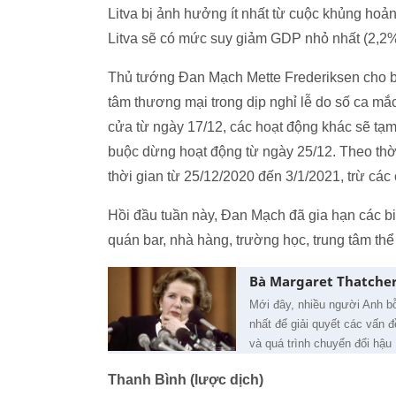
Litva bị ảnh hưởng ít nhất từ cuộc khủng hoả
Litva sẽ có mức suy giảm GDP nhỏ nhất (2,2%
Thủ tướng Đan Mạch Mette Frederiksen cho b
tâm thương mại trong dịp nghỉ lễ do số ca mắ
cửa từ ngày 17/12, các hoạt động khác sẽ tạ
buộc dừng hoạt động từ ngày 25/12. Theo thờ
thời gian từ 25/12/2020 đến 3/1/2021, trừ cá
Hồi đầu tuần này, Đan Mạch đã gia hạn các b
quán bar, nhà hàng, trường học, trung tâm thể
Bà Margaret Thatcher
Mới đây, nhiều người Anh b
nhất để giải quyết các vấn đ
và quá trình chuyển đổi hậu 
Thanh Bình (lược dịch)