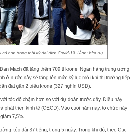
có hơn trong thời kỳ đại dịch Covid-19. (Ảnh: bfm.ru)
n Đan Mạch đã tăng thêm 709 tỉ krone. Ngân hàng trung ương
hính ở nước này sẽ tăng lên mức kỷ lục mới khi thị trường tiếp
dân đạt gần 2 triệu krone (327 nghìn USD).
i với tốc độ chậm hơn so với dự đoán trước đây. Điều này
 phát triển kinh tế (OECD). Vào cuối năm nay, tổ chức này
 giảm 7,5%.
ường kéo dài 37 tiếng, trong 5 ngày. Trong khi đó, theo Cục