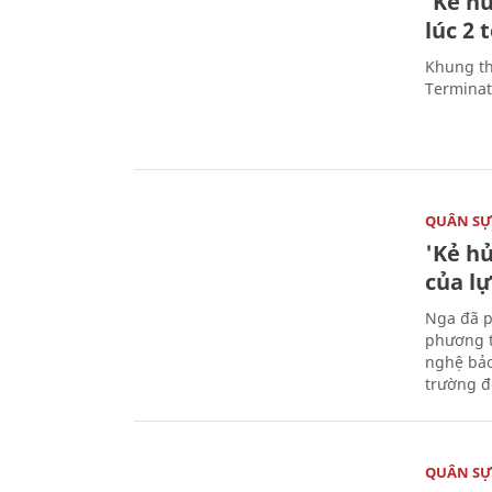
'Kẻ h
lúc 2 
Khung th
Terminato
QUÂN S
'Kẻ h
của l
Nga đã p
phương t
nghệ bảo
trường đô
QUÂN S