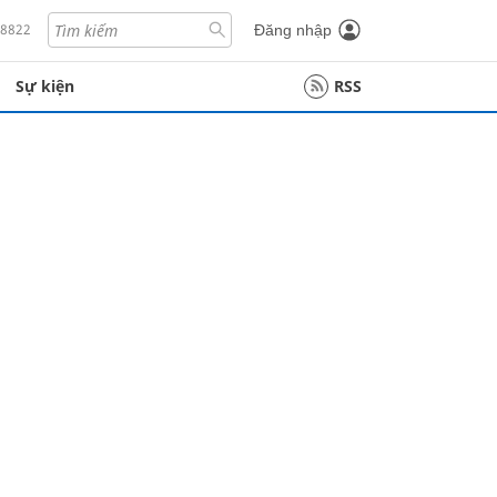
18822
Đăng nhập
Sự kiện
RSS